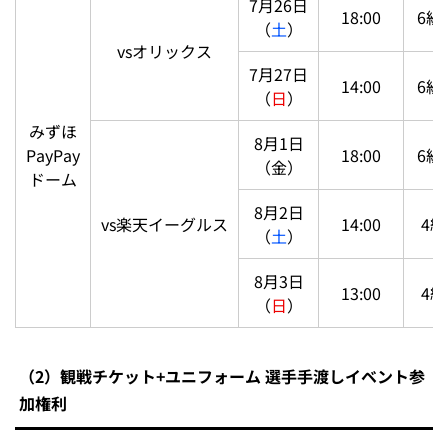
7月26日
18:00
6組
（
土
）
vsオリックス
7月27日
14:00
6組
（
日
）
みずほ
8月1日
PayPay
18:00
6組
（金）
ドーム
8月2日
vs楽天イーグルス
14:00
4組
（
土
）
8月3日
13:00
4組
（
日
）
（2）観戦チケット+ユニフォーム 選手手渡しイベント参
加権利