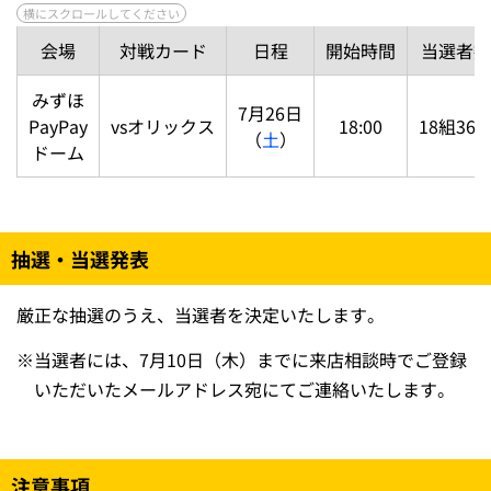
会場
対戦カード
日程
開始時間
当選者数
みずほ
7月26日
PayPay
vsオリックス
18:00
18組36
（
土
）
ドーム
抽選・当選発表
厳正な抽選のうえ、当選者を決定いたします。
※
当選者には、7月10日（木）までに来店相談時でご登録
いただいたメールアドレス宛にてご連絡いたします。
注意事項