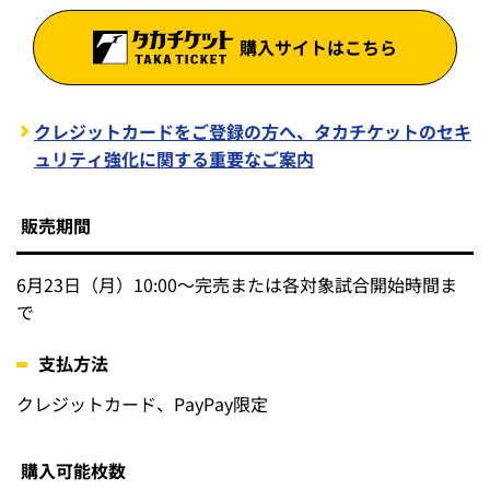
ご購入の際は必ず「【日本生命セ・パ交流戦 20
25優勝記念】特別チケット」をお選びくださ
い。通常のS指定席、A指定席、B指定席、外野
指定席、ホークス応援指定席をご購入いただい
ても、割引価格ではご購入いただけません。※
お支払方法はクレジットカード・PayPay限定と
なります。
購入サイトはこちら
クレジットカードをご登録の方へ、タカチケットのセキ
ュリティ強化に関する重要なご案内
販売期間