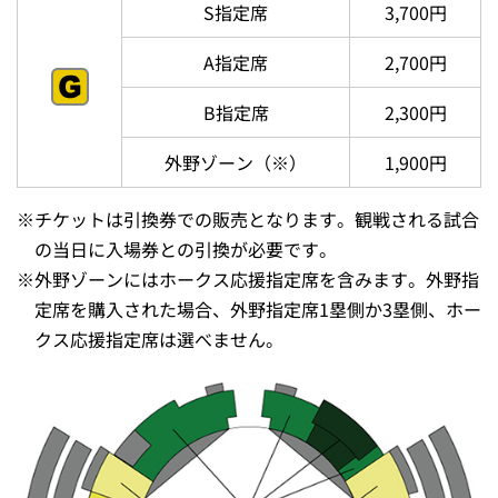
価格
ランク
席種
（税込）
S指定席
4,400円
A指定席
3,400円
B指定席
2,900円
外野ゾーン（※）
2,400円
S指定席
3,700円
A指定席
2,700円
B指定席
2,300円
外野ゾーン（※）
1,900円
※
チケットは引換券での販売となります。観戦される試合