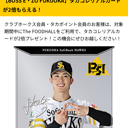
ドリンク引換コインについて
利用可能期間：配布当日～7月31日（木）
利用場所：BOSS E・ZO FUKUOKA内のサントリー自動販
売機限定
※
1F・4F・6F・7F・RFに設置（19:00以降は1Fのみ）
コイン1枚につきドリンク1本／引換後は返却されません
注意事項
※
2日間合計900名まで
※
コインの再発行はできません／紛失にご注意ください
※
自販機の売切れ状況によってはご希望のドリンクが無い
場合がございます
※
交換後の返品、交換はできません