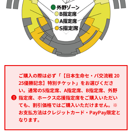
の当日に入場券との引換が必要です。
※
外野ゾーンにはホークス応援指定席を含みます。外野指
定席を購入された場合、外野指定席1塁側か3塁側、ホー
クス応援指定席は選べません。