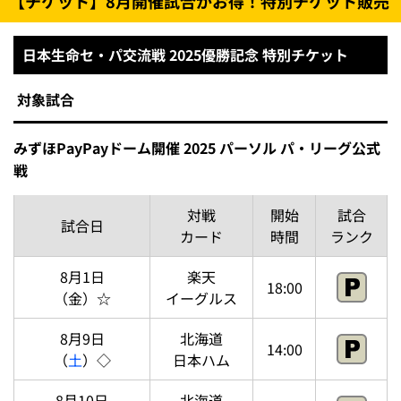
【チケット】8月開催試合がお得！特別チケット販売
日本生命セ・パ交流戦 2025優勝記念 特別チケット
対象試合
みずほPayPayドーム開催 2025 パーソル パ・リーグ公式
戦
対戦
開始
試合
試合日
カード
時間
ランク
8月1日
楽天
18:00
（金）☆
イーグルス
8月9日
北海道
14:00
（
土
）◇
日本ハム
8月10日
北海道