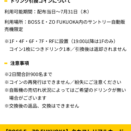
す。
※
お一人様につき1枚限り
※
有料チケット購入者のみ対象
※
グッズ購入は対象外
対象アトラクション
RF：絶景3兄弟 ＳＭＢＣ日興証券
7F：Sanrio characters Dream!ng Park
6F：V-World AREA クレディ・アグリコル
6F：＼パワーアップ!!／うんこミュージアム FUKUOKA S
upported by 地球人．ｊp
5F：チームラボフォレスト 福岡 – SBI証券
4F：王貞治ベースボールミュージアム、89パーク
※
7F：よしもと福岡 大和証券劇場、3F：MLBcafé及びTh
e FOODHALL、1F：17LIVE HKT48劇場は対象外