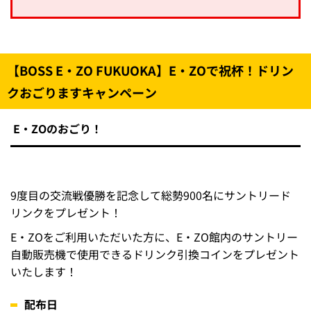
用意もできません。
チケットはいかなる場合（お忘れ、紛失、焼失、破損
等）でも再発行はいたしません。
ご購入場所・方法により、ご予約時やチケット
発券時にチケット代金以外の手数料（システム
利用料、発券手数料等）が加算される場合がご
ざいます。購入時の画面や音声ガイダンスなど
の案内にご注意のうえお買い求めください。
【BOSS E・ZO FUKUOKA】E・ZOで祝杯！ドリン
クおごりますキャンペーン
E・ZOのおごり！