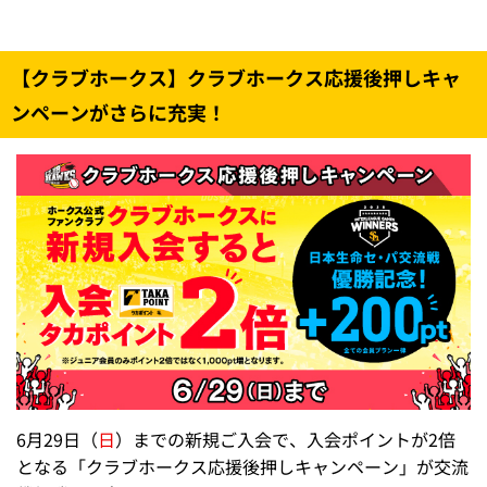
タカコレリアルカードの配布詳細はこちら
注意事項
※
お会計時に会員証ご提示で1会計につき税込1,000円毎に
2枚お渡しします。
※
BOSS E・ZO FUKUOKA内アトラクションは本キャンペ
ーンの対象外となります
※
配布対象は、クラブホークス会員またはタカポイント会
員のお客様となります。
※
カードの種類は選べません。
※
その他配布キャンペーン等が重複する日は当カードを配
布しない場合がございます。詳しくはBOSS E・ZO FUK
UOKA公式サイトをご確認ください。
※
画像はイメージです。
※
配布場所が急遽変更になる場合がございます。