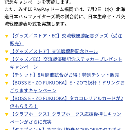
記念キャンペーンを実施します。
また、みずほ PayPay ドーム福岡では、7月2日（水）北海
道日本ハムファイターズ戦の試合前に、日本生命セ・パ交
流戦優勝表彰式を実施します。
【グッズ／ストア・EC】交流戦優勝記念グッズ（受注
販売）
【グッズ／ストア】交流戦優勝記念セール
【グッズ／EC】交流戦優勝記念ステッカープレゼント
キャンペーン
【チケット】8月開催試合がお得！特別チケット販売
【BOSS E・ZO FUKUOKA】E・ZOで祝杯！ドリンクお
ごりますキャンペーン
【BOSS E・ZO FUKUOKA】タカコレリアルカードが2
倍もらえる！
【クラブホークス】クラブホークス応援後押しキャン
ペーンがさらに充実！
【タカポイント】指定席引換券が75％OFFのタカポイ