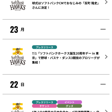
球式はソフトバンクCMでおなじみの「反町 隆史」
さんに決定！
23
月
プレスリリース
7/1「ソフトバンクホークス誕生20周年デー in 東
京」で野球・バスケ・ダンス3競技のプロリーグが
集結！
22
日
プレスリリース
イベント
チケット
グッズ
6年ぶり9度目の日本生命セ・パ交流戦優勝！ ～交