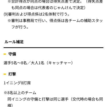
※
合計得点が同点の場合は得失点差で決定。（得失点差
も同点の場合は代表者のじゃんけんで決定）
(9)
審判および得点係は2名体制で行う。
※
審判は事務局で行い、得点係は各チームの補助スタッ
フが行う。
ルール補足
守備
選手5名～8名／大人1名（キャッチャー）
打撃
1イニング8打席
※
8名以上のチーム
同イニングの守備と打撃は同じ選手（交代時の場合も同
様）