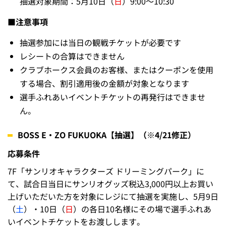
抽選対象期間：5月10日（
日
）9:00～10:30
■注意事項
抽選参加には当日の観戦チケットが必要です
レシートの合算はできません
クラブホークス会員のお客様、またはクーポンを使用
する場合、割引適用後の金額が対象となります
選手ふれあいイベントチケットの再発行はできませ
ん。
BOSS E・ZO FUKUOKA【抽選】（※4/21修正）
応募条件
7F「サンリオキャラクターズ ドリーミングパーク」に
て、試合日当日にサンリオグッズ税込3,000円以上お買い
上げいただいた方を対象にレジにて抽選を実施し、5月9日
（
土
）・10日（
日
）の各日10名様にその場で選手ふれあ
いイベントチケットをお渡しします。