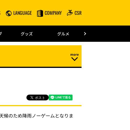
S
LANGUAGE
COMPANY
CSR
みずほPayPay
ブ
グッズ
グルメ
ドーム情報
悪天候のため降雨ノーゲームとなりま