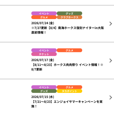
グルメ
2026/08/04 (火)
【8/11～9/27】ビール売り子限定！PayPayスタンプ
カード開催！
選手
グルメ
2026/07/30 (木)
グルメ対決も後半戦！柳町選手も絶賛の『贅沢丼』第
二弾が登場
イベント
グッズ
グルメ
クラブホークス
2026/07/24 (金)
※7/27更新【8/4】南海ホークス復刻ナイターin大阪
直前情報！