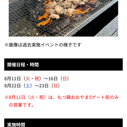
※
画像は過去実施イベントの様子です
開催日程・時間
8月11日（
火・祝
）～16日（
日
）
8月22日（
土
）～23日（
日
）
※
8月11日（火・祝）は、もつ鍋おおやま5ゲート前のみ
の営業です。
実施時間