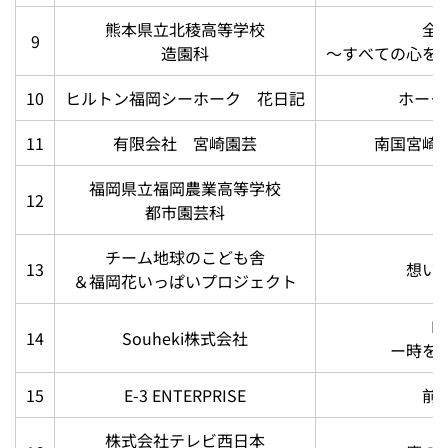
熊本県立北稜高等学校
全
9
造園科
～すべての心を
10
ヒルトン福岡シーホーク 花日記
ホーク
11
有限会社 宮崎園芸
南国宮崎
福岡県立福岡農業高等学校
12
都市園芸科
チーム地球のこども舎
13
想い
＆福岡花いっぱいプロジェクト
B
14
Souheki株式会社
ー時を
15
E-3 ENTERPRISE
前
株式会社テレビ西日本