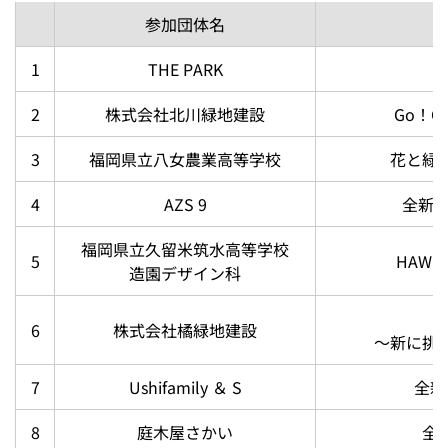
参加団体名
1
THE PARK
2
株式会社北川緑地建設
Go！Go
3
福岡県立八女農業高等学校
花と緑
4
AZS 9
全新＞
福岡県立久留米筑水高等学校
5
HAWK
造園デザイン科
6
株式会社橘緑地建設
～新に挑
7
Ushifamily ＆ S
全新
8
庭木屋さかい
全