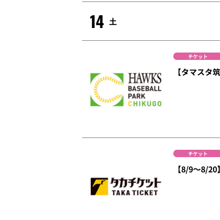
14
土
チケット
【タマスタ筑
チケット
【8/9～8