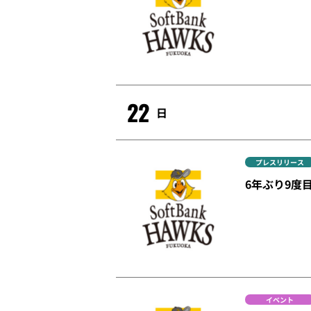
22
日
プレスリリース
6年ぶり9度
イベント