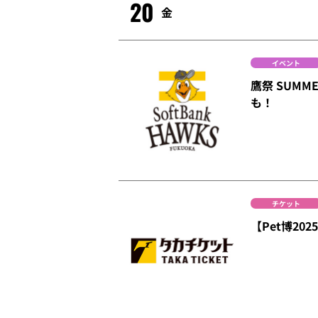
20
金
イベント
鷹祭 SUMM
も！
チケット
【Pet博20