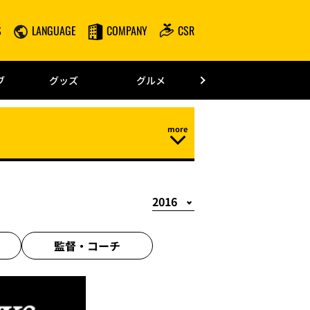
S
LANGUAGE
COMPANY
CSR
みずほPayPay
ブ
グッズ
グルメ
ドーム情報
監督・
コーチ