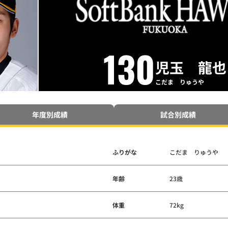
130
児玉 龍也
こだま りゅうや
年度別成績
試合別成績
ふりがな
こだま りゅうや
年齢
23歳
体重
72kg