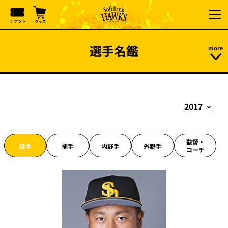
選手名鑑
監督・
投手
捕手
内野手
外野手
コーチ