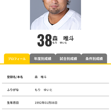
38
森 唯斗
もり ゆいと
年度別成績
試合別成績
条件別成績
プロフィール
登録名/本名
森 唯斗
ふりがな
もり ゆいと
生年月日
1992年01月08日