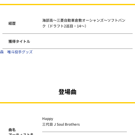
海部高～三菱自動車倉敷オーシャンズ～ソフトバン
経歴
ク（ドラフト2巡目・14～）
獲得タイトル
森 唯斗投手グッズ
登場曲
Happy
三代目 J Soul Brothers
曲名
アーティスト名