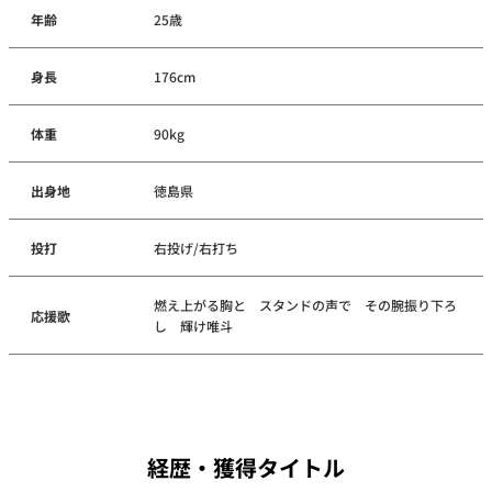
年齢
25歳
身長
176cm
体重
90kg
出身地
徳島県
投打
右投げ/右打ち
燃え上がる胸と スタンドの声で その腕振り下ろ
応援歌
し 輝け唯斗
経歴・獲得タイトル