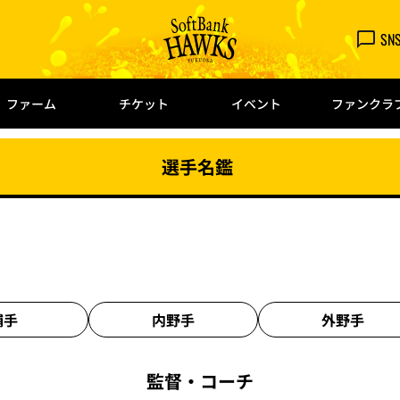
SN
ファーム
チケット
イベント
ファンクラ
選手名鑑
捕手
内野手
外野手
監督・
コーチ