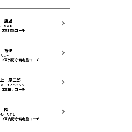
井 康雄
い やすお
2軍打撃コーチ
出 竜也
 たつや
2軍外野守備走塁コーチ
之上 慶三郎
うえ けいさぶろう
3軍投手コーチ
川 隆
がわ たかし
3軍内野守備走塁コーチ