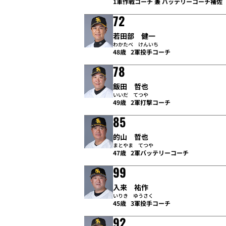
1軍作戦コーチ 兼 バッテリーコーチ補佐
72
若田部 健一
わかたべ けんいち
48歳
2軍投手コーチ
78
飯田 哲也
いいだ てつや
49歳
2軍打撃コーチ
85
的山 哲也
まとやま てつや
47歳
2軍バッテリーコーチ
99
入来 祐作
いりき ゆうさく
45歳
3軍投手コーチ
92