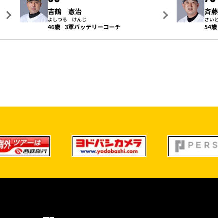
吉鶴 憲治
斉
よしつる けんじ
さい
46歳
3軍バッテリーコーチ
54歳