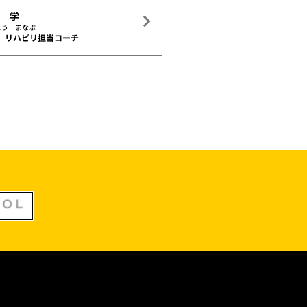
藤 学
とう まなぶ
リハビリ担当コーチ