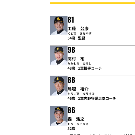
81
工藤 公康
くどう きみやす
54歳
監督
98
高村 祐
たかむら ひろし
48歳
1軍投手コーチ
88
鳥越 裕介
とりごえ ゆうすけ
46歳
1軍内野守備走塁コーチ
86
森 浩之
もり ひろゆき
52歳