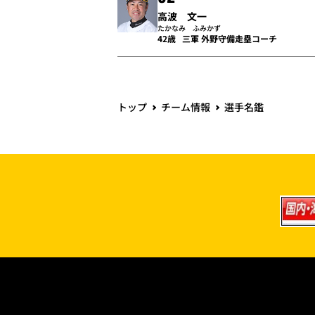
高波 文一
たかなみ ふみかず
42歳
三軍 外野守備走塁コーチ
トップ
チーム情報
選手名鑑