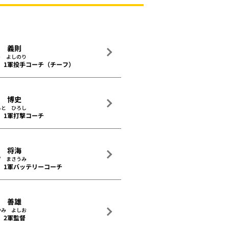
藤 義則
う よしのり
1軍投手コーチ（チーフ）
本 博史
もと ひろし
1軍打撃コーチ
水 将海
ず まさうみ
1軍バッテリーコーチ
上 善雄
かみ よしお
2軍監督