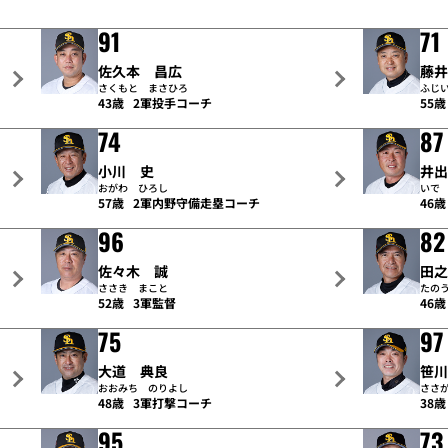
91
71
佐久本 昌広
藤
さくもと まさひろ
ふじ
43歳
2軍投手コーチ
55歳
74
87
小川 史
井
おがわ ひろし
いで
57歳
2軍内野守備走塁コーチ
46歳
96
82
佐々木 誠
田
ささき まこと
たの
52歳
3軍監督
46歳
75
97
大道 典良
笹
おおみち のりよし
ささ
48歳
3軍打撃コーチ
38歳
95
73