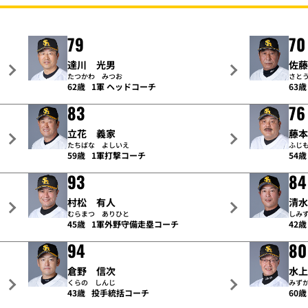
79
70
達川 光男
佐
たつかわ みつお
さと
62歳
1軍 ヘッドコーチ
63歳
83
76
立花 義家
藤
たちばな よしいえ
ふじ
59歳
1軍打撃コーチ
54歳
93
84
村松 有人
清
むらまつ ありひと
しみ
45歳
1軍外野守備走塁コーチ
42歳
94
80
倉野 信次
水
くらの しんじ
みず
43歳
投手統括コーチ
60歳