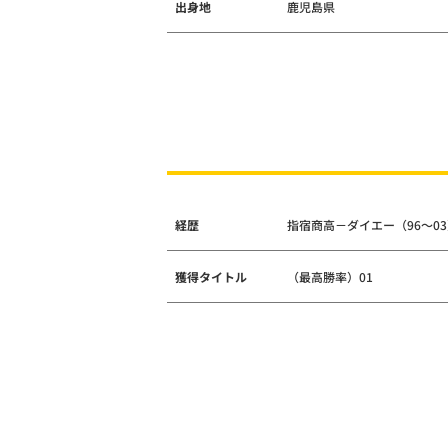
出身地
鹿児島県
経歴
指宿商高－ダイエー（96～0
獲得タイトル
（最高勝率）01