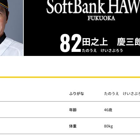
82
田之上 慶三
たのうえ けいさぶろう
ふりがな
たのうえ けいさぶ
年齢
46歳
体重
80kg