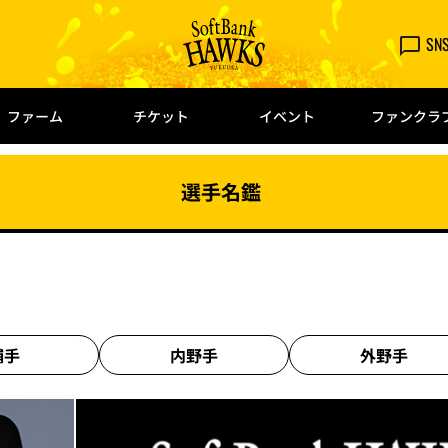
SN
ファーム
チケット
イベント
ファンクラ
選手名鑑
捕手
内野手
外野手