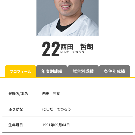
22
西田 哲朗
にしだ てつろう
年度別成績
試合別成績
条件別成績
プロフィール
登録名/本名
西田 哲朗
ふりがな
にしだ てつろう
生年月日
1991年09月04日