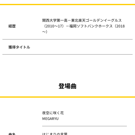
関西大学第一高－東北楽天ゴールデンイーグルス
経歴
（2010～17）－福岡ソフトバンクホークス（2018
～）
獲得タイトル
登場曲
夜空に咲く花
MEGARYU
はじまりの言葉
曲名