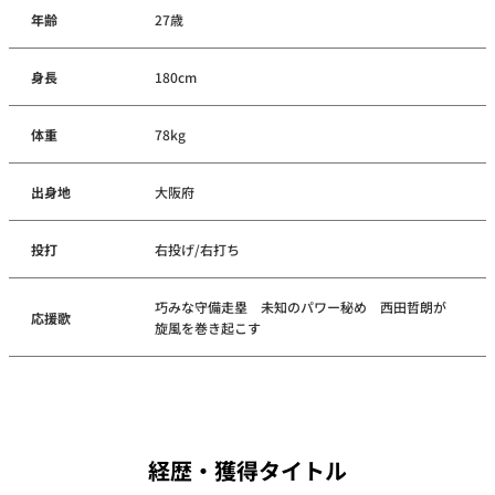
年齢
27歳
身長
180cm
体重
78kg
出身地
大阪府
投打
右投げ/右打ち
巧みな守備走塁 未知のパワー秘め 西田哲朗が
応援歌
旋風を巻き起こす
経歴・獲得タイトル