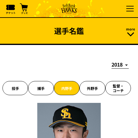
選手名鑑
監督・
投手
捕手
内野手
外野手
コーチ