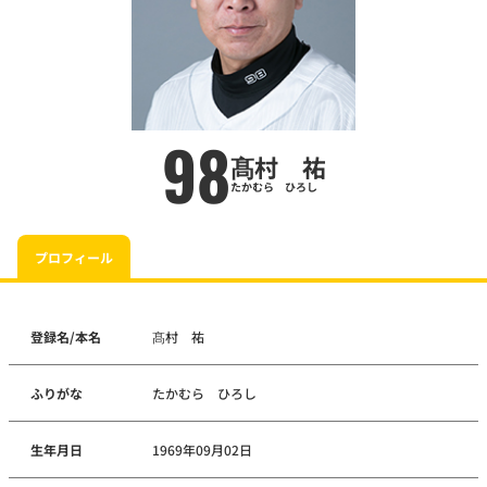
98
髙村 祐
たかむら ひろし
プロフィール
登録名/本名
髙村 祐
ふりがな
たかむら ひろし
生年月日
1969年09月02日