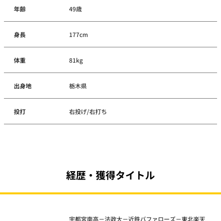
年齢
49歳
身長
177cm
体重
81kg
出身地
栃木県
投打
右投げ/右打ち
経歴・獲得タイトル
宇都宮南高－法政大－近鉄バファローズ－東北楽天