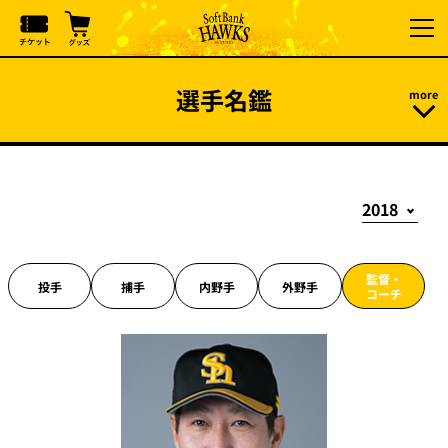
選手名鑑
監督・
投手
捕手
内野手
外野手
コーチ