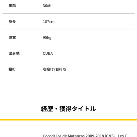
年齢
36歳
身長
187cm
体重
95kg
出身地
CUBA
投打
右投げ/右打ち
経歴・獲得タイトル
Cocodrilos de Matanzas 2009-2018 (CNS) , Les C