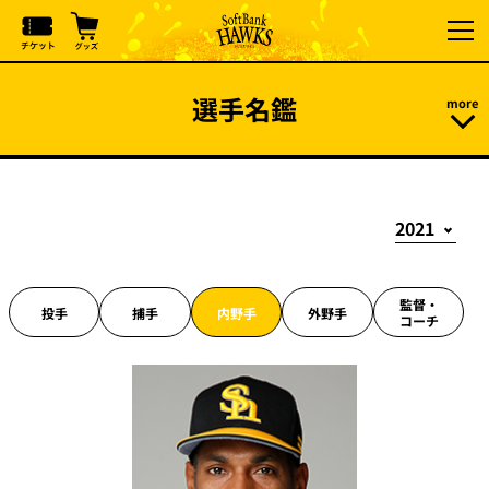
選手名鑑
監督・
投手
捕手
内野手
外野手
コーチ