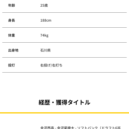
年齢
25歳
身長
188cm
体重
74kg
出身地
石川県
投打
右投げ/右打ち
経歴・獲得タイトル
金沢西高 - 金沢星稜大 - ソフトバンク（ドラフト6巡