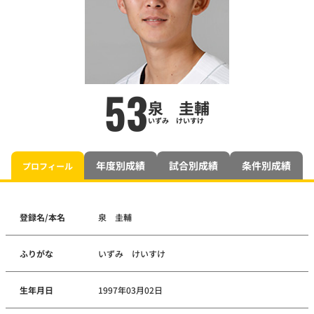
53
泉 圭輔
いずみ けいすけ
年度別成績
試合別成績
条件別成績
プロフィール
登録名/本名
泉 圭輔
ふりがな
いずみ けいすけ
生年月日
1997年03月02日