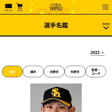
選手名鑑
監督・
投手
捕手
内野手
外野手
コーチ