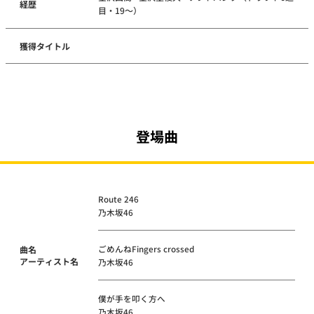
経歴
目・19～）
獲得タイトル
登場曲
Route 246
乃木坂46
ごめんねFingers crossed
曲名
アーティスト名
乃木坂46
僕が手を叩く方へ
乃木坂46