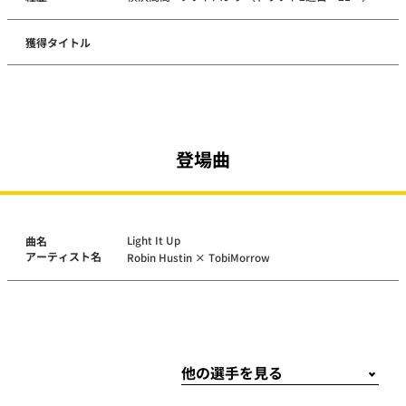
獲得タイトル
登場曲
Light It Up
曲名
アーティスト名
Robin Hustin × TobiMorrow