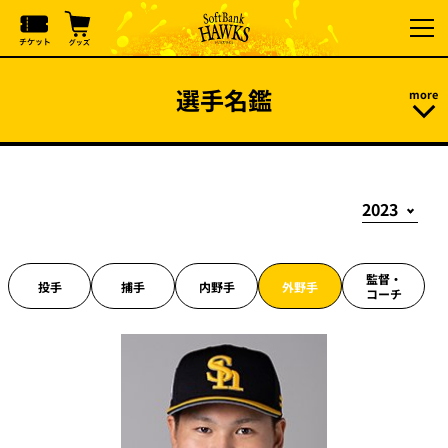
選手名鑑
監督・
投手
捕手
内野手
外野手
コーチ