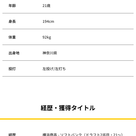
年齢
21歳
身長
194cm
体重
92kg
出身地
神奈川県
投打
左投げ/左打ち
経歴・獲得タイトル
経歴
横浜商高 - ソフトバンク（ドラフト2巡目・21～）