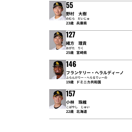
55
野村 大樹
のむら だいじゅ
23歳
兵庫県
127
緒方 理貢
おがた りく
25歳
宮崎県
146
フランケリー・ヘラルディーノ
ふらんけりー・へらるでぃーの
19歳
ドミニカ共和国
157
小林 珠維
こばやし じゅい
22歳
北海道