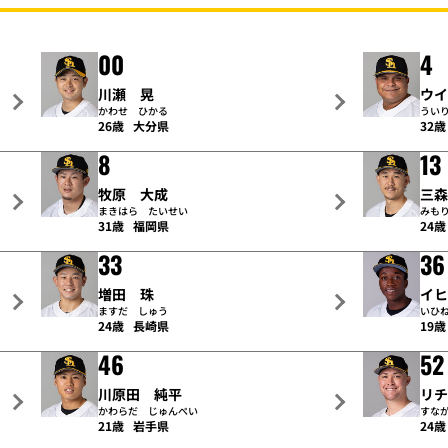
00
4
川瀬 晃
ウ
かわせ ひかる
うい
26歳
大分県
32歳
8
13
牧原 大成
三
まきはら たいせい
みも
31歳
福岡県
24歳
33
36
増田 珠
イ
ますだ しゅう
いひ
24歳
長崎県
19歳
46
52
川原田 純平
リ
かわらだ じゅんぺい
すな
21歳
岩手県
24歳