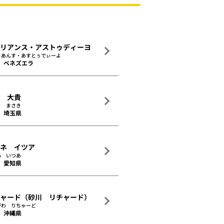
イリアンス・アストゥディーヨ
りあんす・あすとぅでぃーよ
ベネズエラ
森 大貴
り まさき
埼玉県
ヒネ イツア
ね いつあ
愛知県
チャード（砂川 リチャード）
がわ りちゃーど
沖縄県