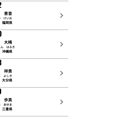
2
野 恵音
の けいお
福岡県
0
連 大稀
れん はるき
沖縄県
3
代 祥貴
ろ よしき
大分県
0
尾 歩真
お あゆま
三重県