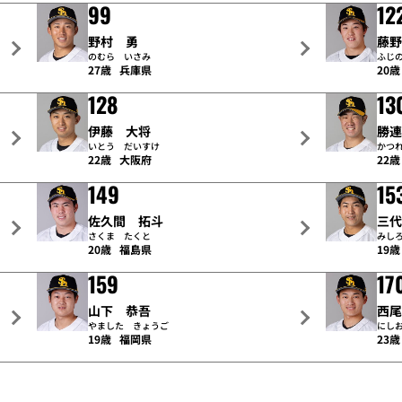
99
12
野村 勇
藤
のむら いさみ
ふじ
27歳
兵庫県
20歳
128
13
伊藤 大将
勝
いとう だいすけ
かつ
22歳
大阪府
22歳
149
15
佐久間 拓斗
三
さくま たくと
みし
20歳
福島県
19歳
159
17
山下 恭吾
西
やました きょうご
にし
19歳
福岡県
23歳