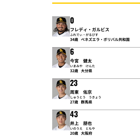
0
フレディ・ガルビス
ふれでぃ・がるびす
34歳
ベネズエラ・ボリバル共和国
6
今宮 健太
いまみや けんた
32歳
大分県
23
周東 佑京
しゅうとう うきょう
27歳
群馬県
43
井上 朋也
いのうえ ともや
20歳
大阪府