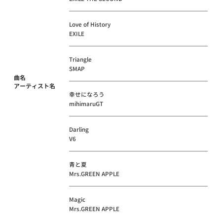
Love of History
EXILE
Triangle
SMAP
曲名
アーティスト名
幸せになろう
mihimaruGT
Darling
V6
青と夏
Mrs.GREEN APPLE
Magic
Mrs.GREEN APPLE