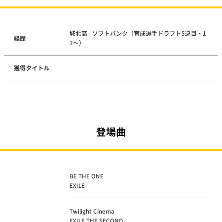
城北高 - ソフトバンク（育成選手ドラフト5巡目・1
経歴
1～）
獲得タイトル
登場曲
BE THE ONE
EXILE
Twilight Cinema
EXILE THE SECOND