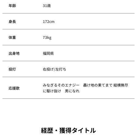
年齢
31歳
身長
172cm
体重
73kg
出身地
福岡県
投打
右投げ/左打ち
みなぎるそのエナジー 轟け地の果てまで 縦横無尽
応援歌
に駆け抜け 男になれ
経歴・獲得タイトル