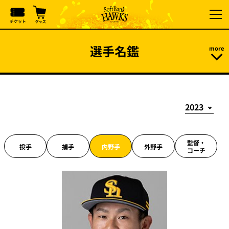
選手名鑑
監督・
投手
捕手
内野手
外野手
コーチ