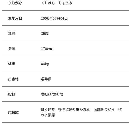
ふりがな
くりはら りょうや
生年月日
1996年07月04日
年齢
30歳
身長
178cm
体重
84kg
出身地
福井県
投打
右投げ/左打ち
輝く時だ 後世に語り継がれる 伝説を今から 作
応援歌
れよ栗原