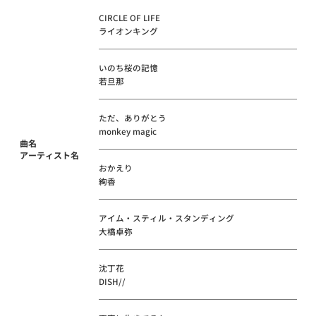
CIRCLE OF LIFE
ライオンキング
いのち桜の記憶
若旦那
ただ、ありがとう
monkey magic
曲名
アーティスト名
おかえり
絢香
アイム・スティル・スタンディング
大橋卓弥
沈丁花
DISH//