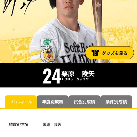
グッズを見る
24
栗原 陵矢
くりはら りょうや
年度別成績
試合別成績
条件別成績
プロフィール
登録名/本名
栗原 陵矢