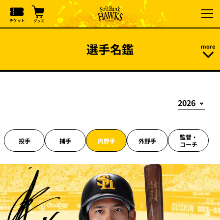
選手名鑑
監督・
投手
捕手
内野手
外野手
コーチ