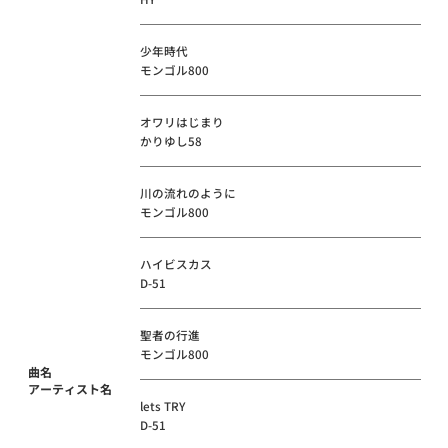
少年時代
モンゴル800
オワリはじまり
かりゆし58
川の流れのように
モンゴル800
ハイビスカス
D-51
聖者の行進
モンゴル800
曲名
アーティスト名
lets TRY
D-51