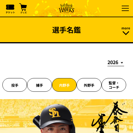
選手名鑑
監督・
投手
捕手
内野手
外野手
コーチ