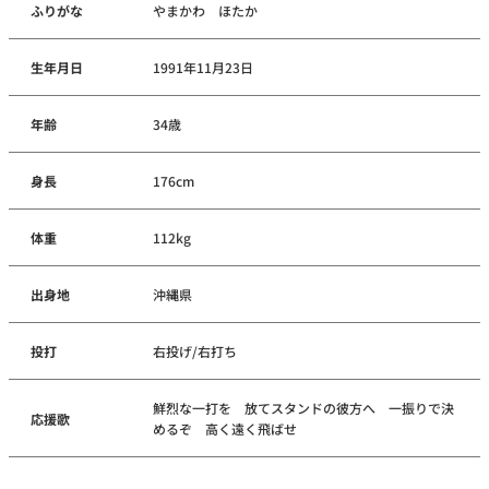
ふりがな
やまかわ ほたか
生年月日
1991年11月23日
年齢
34歳
身長
176cm
体重
112kg
出身地
沖縄県
投打
右投げ/右打ち
鮮烈な一打を 放てスタンドの彼方へ 一振りで決
応援歌
めるぞ 高く遠く飛ばせ