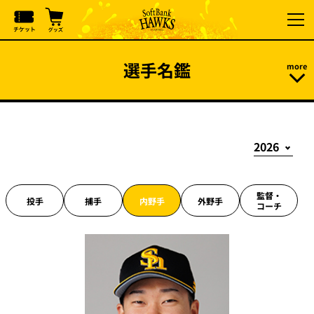
選手名鑑
監督・
投手
捕手
内野手
外野手
コーチ