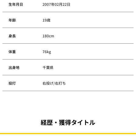
生年月日
2007年02月22日
年齢
19歳
身長
180cm
体重
76kg
出身地
千葉県
投打
右投げ/右打ち
経歴・獲得タイトル