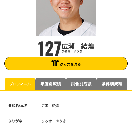
127
広瀬 結煌
ひろせ ゆうき
グッズを見る
年度別成績
試合別成績
条件別成績
プロフィール
登録名/本名
広瀬 結煌
ふりがな
ひろせ ゆうき