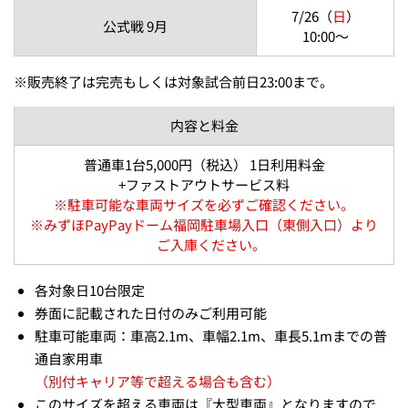
7/26（
日
）
公式戦 9月
10:00～
※
販売終了は完売もしくは対象試合前日23:00まで。
内容と料金
普通車1台5,000円（税込） 1日利用料金
+ファストアウトサービス料
※
駐車可能な車両サイズを必ずご確認ください。
※
みずほPayPayドーム福岡駐車場入口（東側入口）より
ご入庫ください。
各対象日10台限定
券面に記載された日付のみご利用可能
駐車可能車両：車高2.1m、車幅2.1m、車長5.1mまでの普
通自家用車
（別付キャリア等で超える場合も含む）
このサイズを超える車両は『大型車両』となりますので