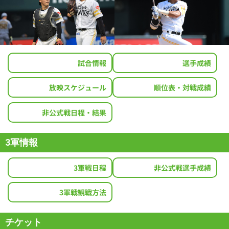
試合情報
選手成績
放映スケジュール
順位表・対戦成績
非公式戦日程・結果
3軍情報
3軍戦日程
非公式戦選手成績
3軍戦観戦方法
チケット