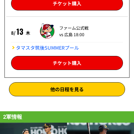
チケット購入
ファーム公式戦
13
8/
木
vs 広島 18:00
タマスタ筑後SUMMERプール
チケット購入
他の日程を見る
2軍情報