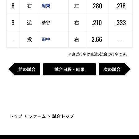
8
.280
.278
右
左
周東
9
.210
.333
遊
右
茶谷
-
2.66
---
投
右
田中
※直近打率は直近5試合の打率です。
前の試合
試合日程・結果
次の試合
トップ
ファーム
試合トップ