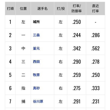
打率/
直近
打順
位置
選手名
打/投
防御率
打率
1
.250
-
左
左
城所
2
.244
.286
一
左
三森
3
.342
.562
中
左
釜元
4
.290
.278
三
右
西田
5
.259
.250
二
左
牧原
6
.275
.333
指
右
真砂
7
.291
.231
捕
左
谷川原