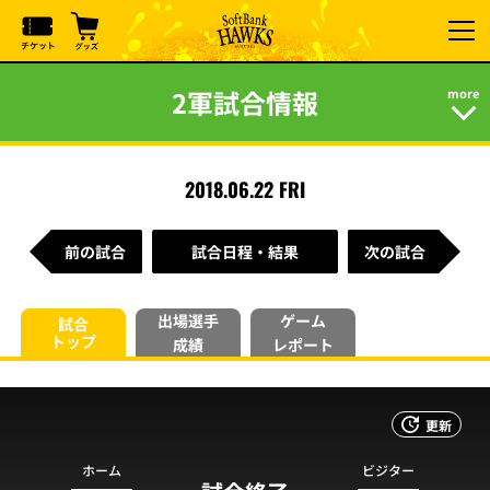
2軍試合情報
2018.06.22 FRI
前の試合
試合日程・結果
次の試合
出場選手
ゲーム
試合
トップ
成績
レポート
更新
ホーム
ビジター