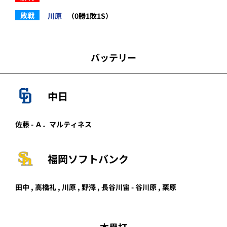
敗戦
川原
（0勝1敗1S）
バッテリー
中日
佐藤 - Ａ．マルティネス
福岡ソフトバンク
田中
,
高橋礼
,
川原
,
野澤
,
長谷川宙
-
谷川原
,
栗原