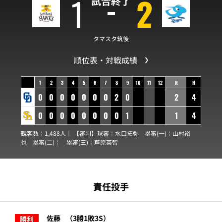
1
2
試合終了
タマスタ筑後
順位表・対戦成績
1
2
3
4
5
6
7
8
9
10
11
12
R
H
0
0
0
0
0
0
0
2
0
2
4
0
0
0
0
0
0
0
0
1
1
4
観客数：1,488人｜ 【審判】球審：
水口拓弥
塁審(一)：
山村裕
也
塁審(二)：
塁審(三)：
芦原英智
責任投手
佐藤
（3勝1敗3S）
勝利