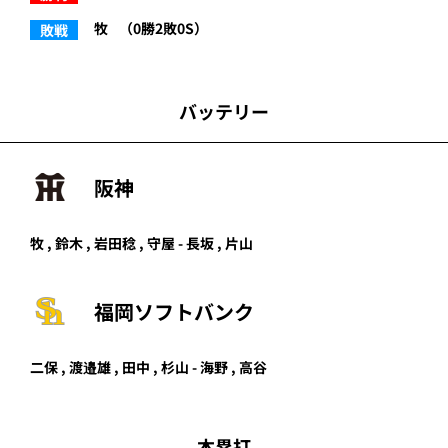
牧
（0勝2敗0S）
敗戦
バッテリー
阪神
牧 , 鈴木 , 岩田稔 , 守屋 - 長坂 , 片山
福岡ソフトバンク
二保 ,
渡邉雄
,
田中
,
杉山
-
海野
,
高谷
本塁打