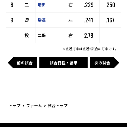
8
.229
.250
二
右
増田
9
.241
.167
遊
左
勝連
-
2.78
---
投
右
二保
※直近打率は直近5試合の打率です。
前の試合
試合日程・結果
次の試合
トップ
ファーム
試合トップ