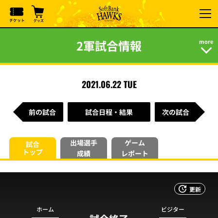
2軍試合情報
2021.06.22 TUE
前の試合
試合日程・結果
次の試合
出場選手
ゲーム
試合
トップ
成績
レポート
更新
ホーム
ビジター