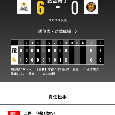
6
0
試合終了
タマスタ筑後
順位表・対戦成績
1
2
3
4
5
6
7
8
9
10
11
12
R
H
0
0
0
0
0
0
0
0
0
0
4
1
0
0
0
3
1
0
1
X
6
8
観客数：617人｜ 【審判】球審：
水口拓弥
塁審(一)：
正木雄大
塁審(二)：
塁審(三)：
森口壽樹
責任投手
二保
（4勝1敗0S）
勝利