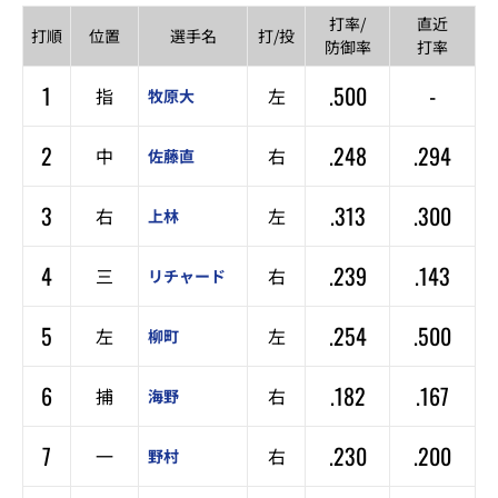
打率/
直近
打順
位置
選手名
打/投
防御率
打率
1
.500
-
指
左
牧原大
2
.248
.294
中
右
佐藤直
3
.313
.300
右
左
上林
4
.239
.143
三
右
リチャード
5
.254
.500
左
左
柳町
6
.182
.167
捕
右
海野
7
.230
.200
一
右
野村