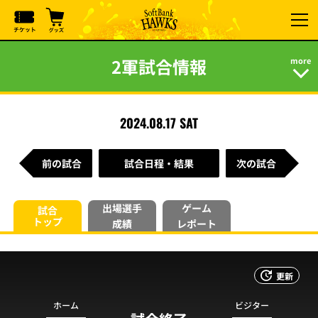
2軍試合情報
2024.08.17 SAT
前の試合
試合日程・結果
次の試合
出場選手
ゲーム
試合
トップ
成績
レポート
更新
ホーム
ビジター