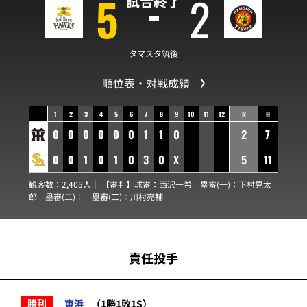
5
2
試合終了
タマスタ筑後
順位表・対戦成績
1
2
3
4
5
6
7
8
9
10
11
12
R
H
0
0
0
0
0
0
1
1
0
2
7
0
0
1
0
1
0
3
0
X
5
11
観客数：2,405人｜ 【審判】球審：
西沢一希
塁審(一)：
下村晃太
郎
塁審(二)：
塁審(三)：
川村亮輔
責任投手
勝利
東浜
（1勝1敗1S）