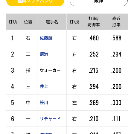
福岡ソフトバンク
阪神
打率/
直近
打順
位置
選手名
打/投
防御率
打率
1
.480
.588
右
右
佐藤航
2
.252
.294
二
右
廣瀨
3
.215
.200
指
右
ウォーカー
4
.294
.200
三
右
井上
5
.269
.333
中
左
笹川
6
.210
.111
一
右
リチャード