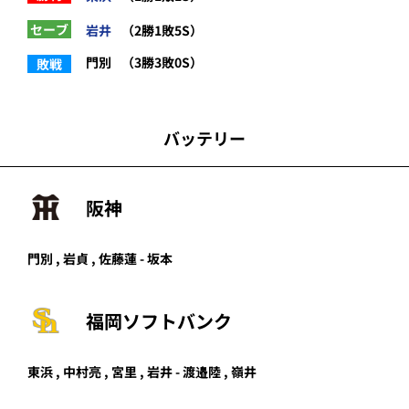
セーブ
岩井
（2勝1敗5S）
門別
（3勝3敗0S）
敗戦
バッテリー
阪神
門別 , 岩貞 , 佐藤蓮 - 坂本
福岡ソフトバンク
東浜
,
中村亮
,
宮里
,
岩井
-
渡邉陸
,
嶺井