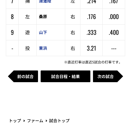
7
.214
.167
捕
左
渡邉陸
8
.176
.000
左
右
桑原
9
.333
.400
遊
右
山下
-
3.21
---
投
右
東浜
※直近打率は直近5試合の打率です。
前の試合
試合日程・結果
次の試合
トップ
ファーム
試合トップ