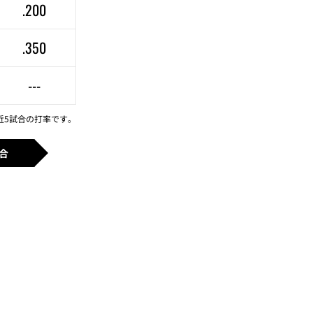
.200
.350
---
近5試合の打率です。
合