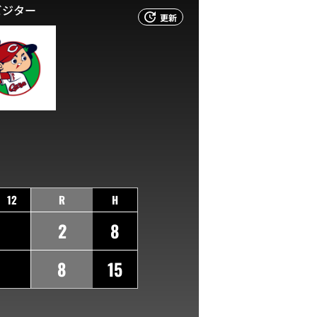
ビジター
更新
12
R
H
2
8
8
15