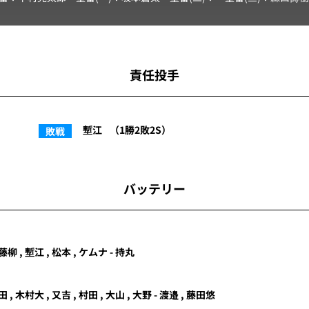
責任投手
塹江
（1勝2敗2S）
敗戦
バッテリー
藤柳 , 塹江 , 松本 , ケムナ - 持丸
田
,
木村大
,
又吉
,
村田
,
大山
,
大野
-
渡邉
,
藤田悠