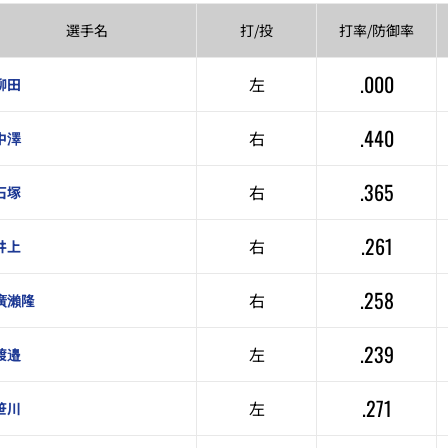
選手名
打/投
打率/
防御率
.000
左
柳田
.440
右
中澤
.365
右
石塚
.261
右
井上
.258
右
廣瀨隆
.239
左
渡邉
.271
左
笹川