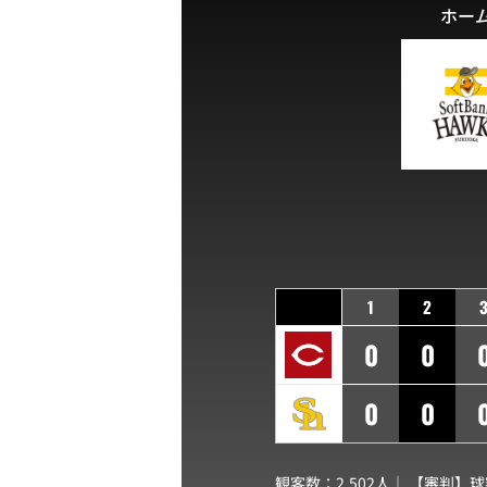
ホー
1
2
0
0
0
0
観客数：2,502人｜ 【審判】