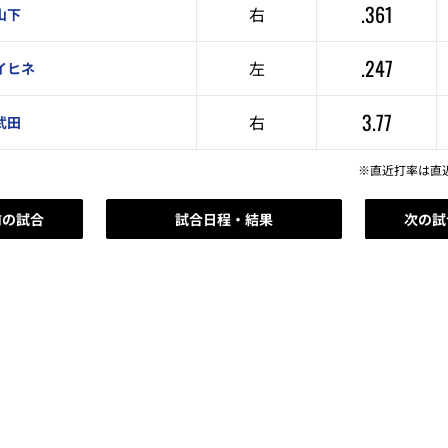
.361
右
山下
.247
左
イヒネ
3.77
右
武田
※直近打率は直
前の試合
試合日程・結果
次の試