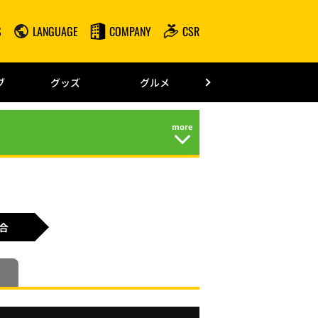
S
LANGUAGE
COMPANY
CSR
みずほPayPay
ブ
グッズ
グルメ
ドーム情報
合