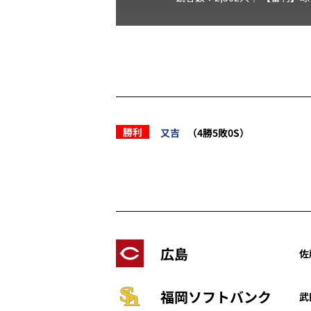
勝利
又吉
（4勝5敗0S）
広島
佐
福岡ソフトバンク
武