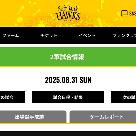
SN
ファーム
チケット
イベント
ファンクラ
2軍試合情報
2025.08.31 SUN
前の試合
試合日程・結果
次の試
出場選手
成績
ゲーム
レポート