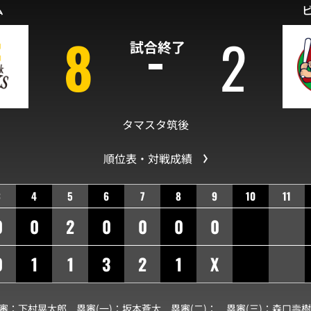
ム
8
2
試合終了
タマスタ筑後
順位表・対戦成績
3
4
5
6
7
8
9
10
11
0
0
2
0
0
0
0
0
1
1
3
2
1
X
球審：
下村晃太郎
塁審(一)：
坂本蒼太
塁審(二)：
塁審(三)：
森口壽樹