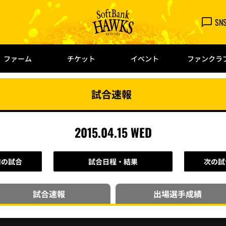
SN
ファーム
チケット
イベント
ファンクラ
試合速報
2015.04.15 WED
前の試合
試合日程・結果
次の試
試合速報
出場選手
成績