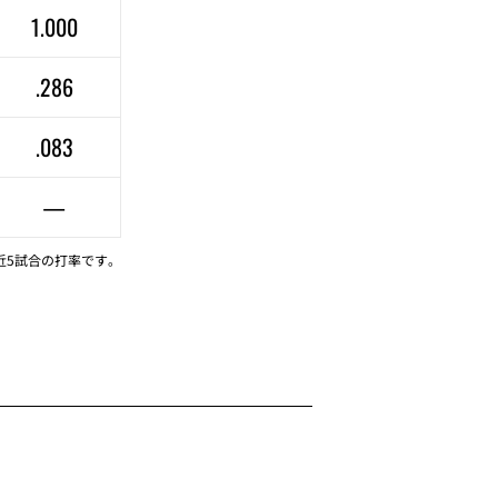
1.000
.286
.083
—
近5試合の打率です。