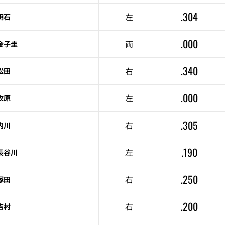
.304
左
明石
.000
両
金子圭
.340
右
松田
.000
左
牧原
.305
右
内川
.190
左
長谷川
.250
右
塚田
.200
右
吉村