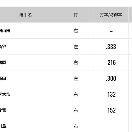
選手名
打
打率/
防御率
–
右
細山田
.333
左
髙谷
.216
右
鶴岡
.300
左
髙田
.132
右
李大浩
.152
右
今宮
–
右
川島