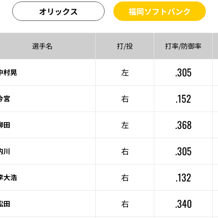
オリックス
福岡ソフトバンク
選手名
打/投
打率/
防御率
.305
左
中村晃
.152
右
今宮
.368
左
柳田
.305
右
内川
.132
右
李大浩
.340
右
松田