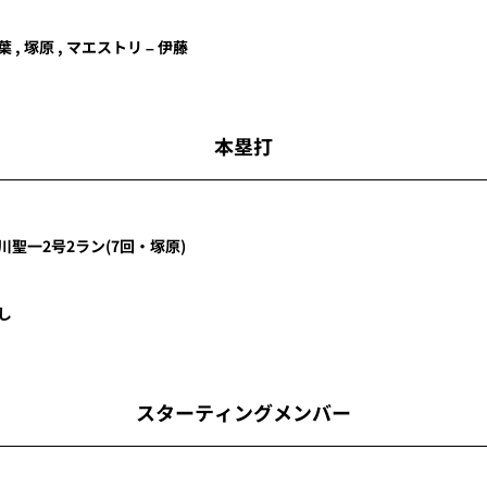
葉 , 塚原 , マエストリ – 伊藤
本塁打
川聖一
2号2ラン
(7回・
塚原
)
し
スターティングメンバー