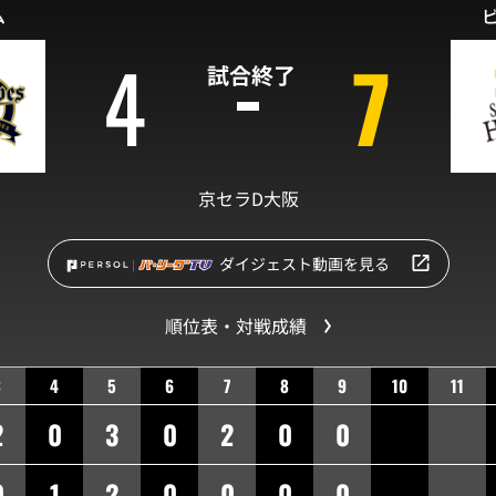
ム
4
7
試合終了
京セラD大阪
ダイジェスト動画を見る
順位表・対戦成績
3
4
5
6
7
8
9
10
11
2
0
3
0
2
0
0
0
1
2
0
0
0
0