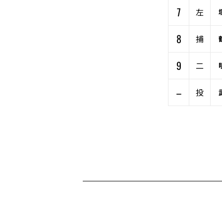
7
左
8
捕
9
二
–
投