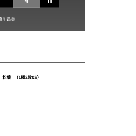
良川昌美
松葉
（1勝2敗0S）