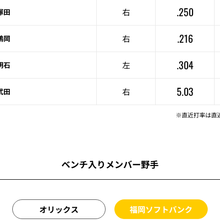
.250
右
塚田
.216
右
鶴岡
.304
左
明石
5.03
右
武田
※直近打率は直
ベンチ入りメンバー野手
オリックス
福岡ソフトバンク