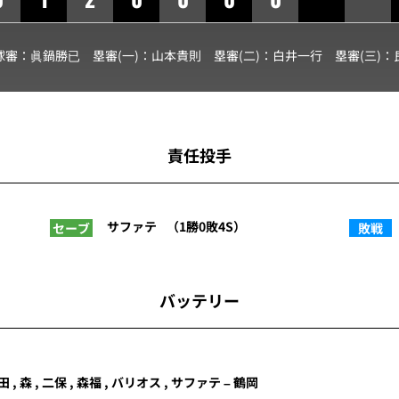
球審：
眞鍋勝已
塁審(一)：
山本貴則
塁審(二)：
白井一行
塁審(三)：
責任投手
サファテ
（1勝0敗4S）
セーブ
敗戦
バッテリー
田 , 森 , 二保 , 森福 , バリオス , サファテ – 鶴岡