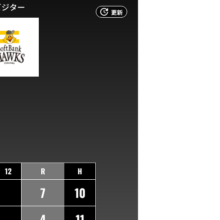
ビジター
更新
12
R
H
7
10
4
11