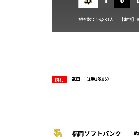
観客数：16,881人｜ 【審判】
武田
（1勝1敗0S）
勝利
福岡ソフトバンク
武