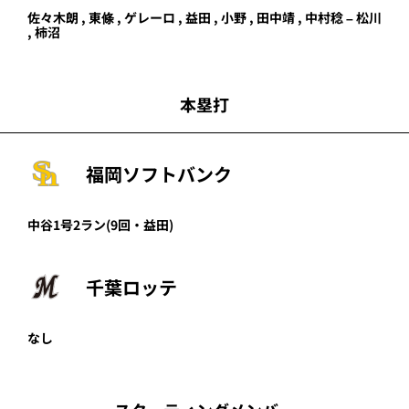
佐々木朗
,
東條
,
ゲレーロ
,
益田
,
小野
,
田中靖
,
中村稔
–
松川
,
柿沼
本塁打
福岡ソフトバンク
中谷
1号2ラン
(9回・
益田
)
千葉ロッテ
なし