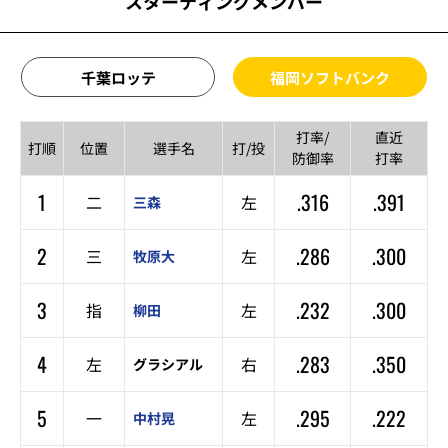
スターティングメンバー
千葉ロッテ
福岡ソフトバンク
打率/
直近
打順
位置
選手名
打/投
防御率
打率
1
.316
.391
二
左
三森
2
.286
.300
三
左
牧原大
3
.232
.300
指
左
柳田
4
.283
.350
左
右
グラシアル
5
.295
.222
一
左
中村晃