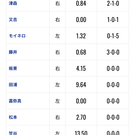
0.84
2-1-0
右
津森
0.00
1-0-1
右
又吉
1.32
0-1-5
左
モイネロ
0.68
3-0-0
右
藤井
4.15
0-0-0
右
板東
9.64
0-0-0
左
田浦
0.00
0-0-0
左
嘉弥真
2.70
0-0-0
右
松本
13.50
0-0-0
左
笠谷