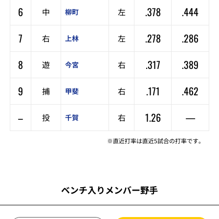
6
.378
.444
中
左
柳町
7
.278
.286
右
左
上林
8
.317
.389
遊
右
今宮
9
.171
.462
捕
右
甲斐
–
1.26
—
投
右
千賀
※直近打率は直近5試合の打率です。
ベンチ入りメンバー野手