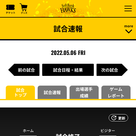
試合速報
2022.05.06 FRI
前の試合
試合日程・結果
次の試合
出場選手
ゲーム
試合
試合速報
トップ
成績
レポート
更新
ホーム
ビジター