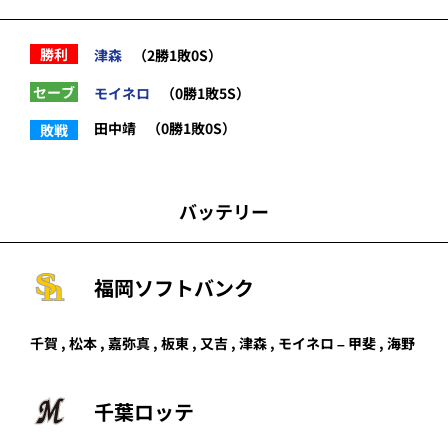
勝利
津森
（2勝1敗0S）
セーブ
モイネロ
（0勝1敗5S）
田中靖
（0勝1敗0S）
敗戦
バッテリー
福岡ソフトバンク
千賀
, 松本 ,
嘉弥真
,
板東
,
又吉
,
津森
,
モイネロ
–
甲斐
,
海野
千葉ロッテ