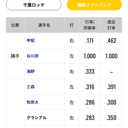
千葉ロッテ
福岡ソフトバンク
打率/
直近
位置
選手名
打
防御率
打率
.171
.462
右
甲斐
1.000
1.000
捕手
左
谷川原
.333
–
右
海野
.316
.391
左
三森
.286
.300
左
牧原大
.283
.350
右
グラシアル