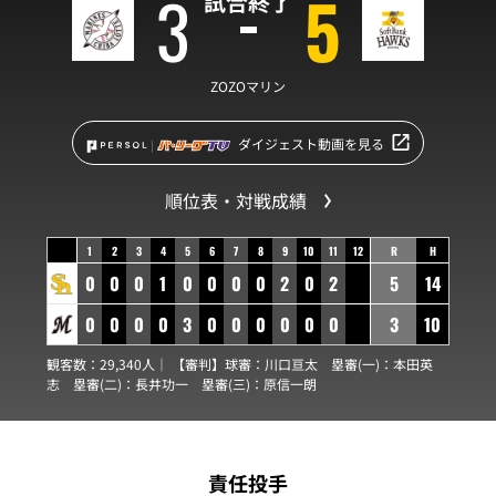
3
5
試合終了
ZOZOマリン
ダイジェスト動画を見る
順位表・対戦成績
1
2
3
4
5
6
7
8
9
10
11
12
R
H
0
0
0
1
0
0
0
0
2
0
2
5
14
0
0
0
0
3
0
0
0
0
0
0
3
10
観客数：29,340人｜ 【審判】球審：
川口亘太
塁審(一)：
本田英
志
塁審(二)：
長井功一
塁審(三)：
原信一朗
責任投手