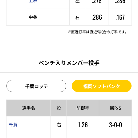
.278
.286
左
上林
.286
.167
右
中谷
※直近打率は直近5試合の打率です。
ベンチ入りメンバー投手
千葉ロッテ
福岡ソフトバンク
選手名
投
防御率
勝敗S
1.26
3-0-0
右
千賀