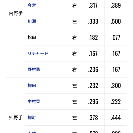
.317
.389
右
今宮
内野手
.333
.500
左
川瀬
.182
.077
右
松田
.167
.167
右
リチャード
.236
.167
右
野村勇
.232
.300
左
柳田
.295
.222
左
中村晃
.378
.444
外野手
左
柳町