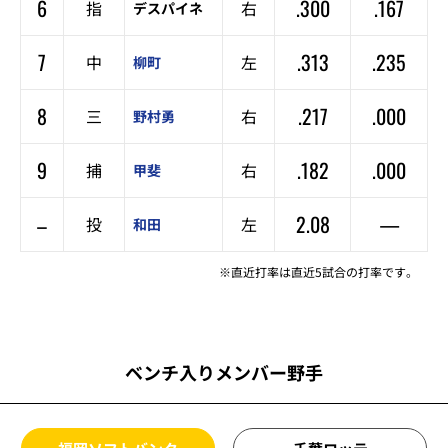
6
.300
.167
指
右
デスパイネ
7
.313
.235
中
左
柳町
8
.217
.000
三
右
野村勇
9
.182
.000
捕
右
甲斐
–
2.08
—
投
左
和田
※直近打率は直近5試合の打率です。
ベンチ入りメンバー野手