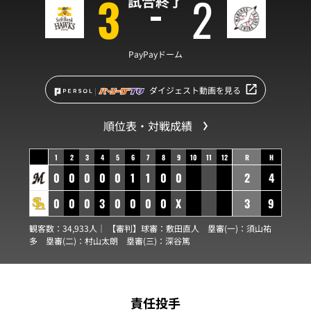
3
2
試合終了
PayPayドーム
ダイジェスト動画を見る
順位表・対戦成績
1
2
3
4
5
6
7
8
9
10
11
12
R
H
0
0
0
0
0
1
1
0
0
2
4
0
0
0
3
0
0
0
0
X
3
9
観客数：34,933人｜ 【審判】球審：
敷田直人
塁審(一)：
須山祐
多
塁審(二)：
村山太朗
塁審(三)：
深谷篤
責任投手