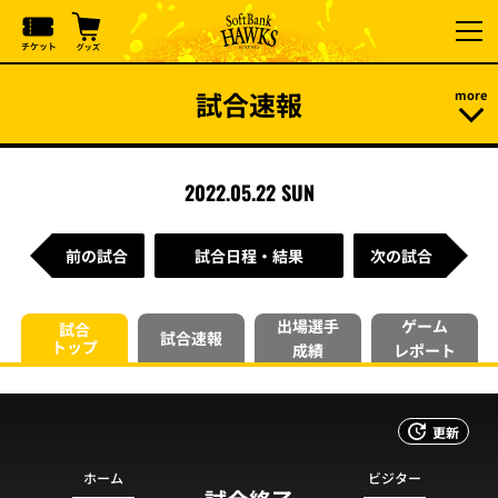
試合速報
2022.05.22 SUN
前の試合
試合日程・結果
次の試合
出場選手
ゲーム
試合
試合速報
トップ
成績
レポート
更新
ホーム
ビジター