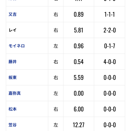
0.89
1-1-1
右
又吉
5.81
2-2-0
右
レイ
0.96
0-1-7
左
モイネロ
0.54
4-0-0
右
藤井
5.59
0-0-0
右
板東
0.00
0-0-0
左
嘉弥真
6.00
0-0-0
右
松本
12.27
0-0-0
左
笠谷