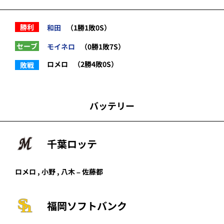
勝利
和田
（1勝1敗0S）
セーブ
モイネロ
（0勝1敗7S）
ロメロ
（2勝4敗0S）
敗戦
バッテリー
千葉ロッテ
ロメロ
,
小野
,
八木
–
佐藤都
福岡ソフトバンク