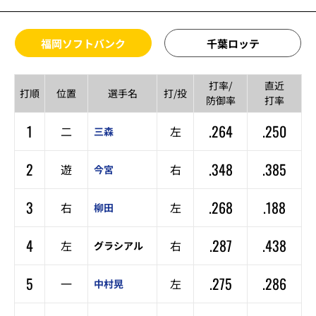
福岡ソフトバンク
千葉ロッテ
打率/
直近
打順
位置
選手名
打/投
防御率
打率
1
.264
.250
二
左
三森
2
.348
.385
遊
右
今宮
3
.268
.188
右
左
柳田
4
.287
.438
左
右
グラシアル
5
.275
.286
一
左
中村晃