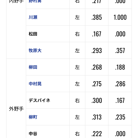
.217
.000
内野手
右
野村勇
.385
1.000
左
川瀬
.167
.000
右
松田
.293
.357
左
牧原大
.268
.188
左
柳田
.275
.286
左
中村晃
.300
.167
右
デスパイネ
外野手
.313
.235
左
柳町
.222
.000
右
中谷