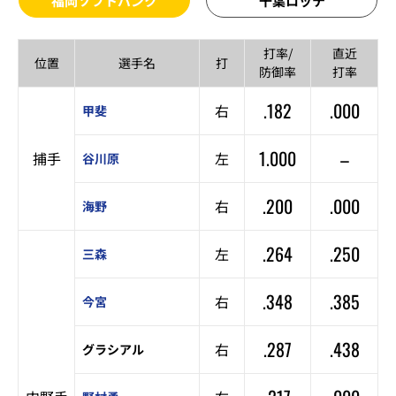
福岡ソフトバンク
千葉ロッテ
打率/
直近
位置
選手名
打
防御率
打率
.182
.000
右
甲斐
1.000
–
捕手
左
谷川原
.200
.000
右
海野
.264
.250
左
三森
.348
.385
右
今宮
.287
.438
右
グラシアル