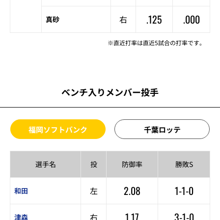
.125
.000
右
真砂
※直近打率は直近5試合の打率です。
ベンチ入りメンバー投手
福岡ソフトバンク
千葉ロッテ
選手名
投
防御率
勝敗S
2.08
1-1-0
左
和田
1.17
3-1-0
右
津森