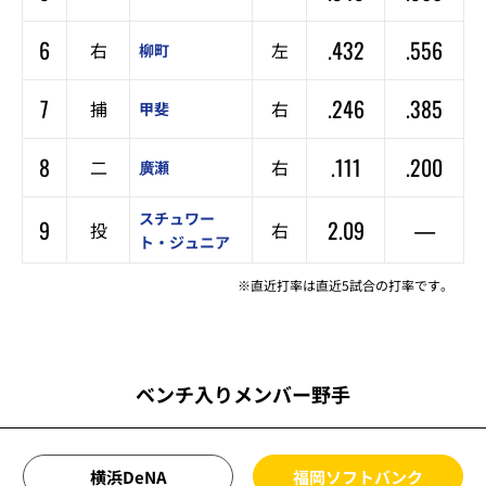
6
.432
.556
右
左
柳町
7
.246
.385
捕
右
甲斐
8
.111
.200
二
右
廣瀬
スチュワー
9
2.09
—
投
右
ト・ジュニア
※直近打率は直近5試合の打率です。
ベンチ入りメンバー野手
横浜DeNA
福岡ソフトバンク