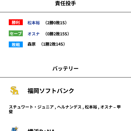
責任投手
勝利
松本裕
（2勝0敗1S）
セーブ
オスナ
（0勝2敗15S）
森原
（1勝2敗14S）
敗戦
バッテリー
福岡ソフトバンク
スチュワート・ジュニア
,
ヘルナンデス
,
松本裕
,
オスナ
–
甲
斐