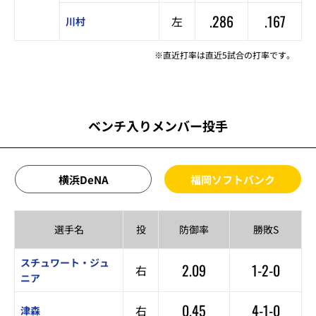
.286
.167
左
川村
※直近打率は直近5試合の打率です。
ベンチ入りメンバー投手
横浜DeNA
福岡ソフトバンク
選手名
投
防御率
勝敗S
スチュワート・ジュ
2.09
1-2-0
右
ニア
0.45
4-1-0
右
津森