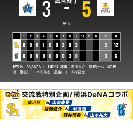
3
5
試合終了
横浜
1
2
3
4
5
6
7
8
9
10
11
12
R
H
0
0
0
1
0
0
2
0
2
5
12
0
0
0
0
0
0
0
3
0
3
6
観客数：33,387人｜ 【審判】球審：
市川貴之
塁審(一)：
山口義
治
塁審(二)：
本田英志
塁審(三)：
山村裕也