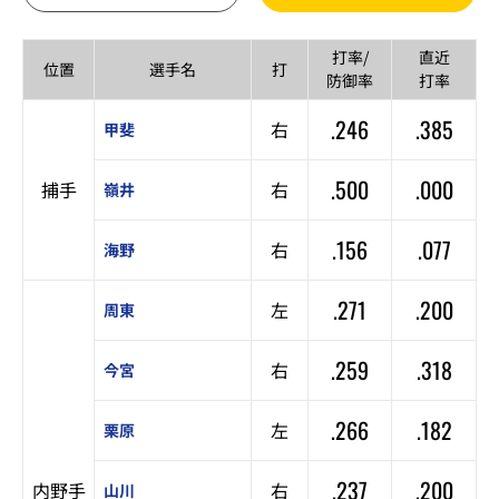
打率/
直近
位置
選手名
打
防御率
打率
.246
.385
右
甲斐
.500
.000
捕手
右
嶺井
.156
.077
右
海野
.271
.200
左
周東
.259
.318
右
今宮
.266
.182
左
栗原
.237
.200
内野手
右
山川