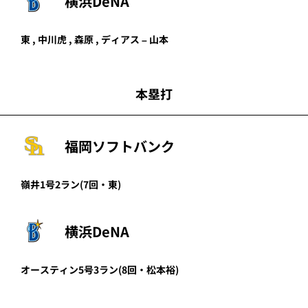
横浜DeNA
東 , 中川虎 , 森原 , ディアス – 山本
本塁打
福岡ソフトバンク
嶺井
1号2ラン
(7回・
東
)
横浜DeNA
オースティン
5号3ラン
(8回・
松本裕
)