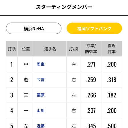
スターティングメンバー
横浜DeNA
福岡ソフトバンク
打率/
直近
打順
位置
選手名
打/投
防御率
打率
1
.271
.200
中
左
周東
2
.259
.318
遊
右
今宮
3
.266
.182
三
左
栗原
4
.237
.200
一
右
山川
5
.345
.500
左
左
近藤