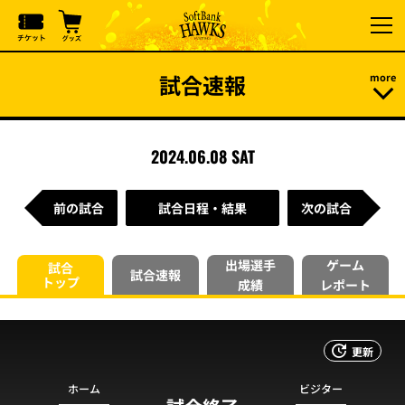
試合速報
2024.06.08 SAT
前の試合
試合日程・結果
次の試合
出場選手
ゲーム
試合
試合速報
トップ
成績
レポート
更新
ホーム
ビジター