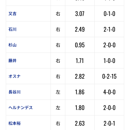
3.07
0-1-0
右
又吉
2.49
2-1-0
右
石川
0.95
2-0-0
右
杉山
1.71
1-0-0
右
藤井
2.82
0-2-15
右
オスナ
1.86
4-0-0
左
長谷川
1.80
2-0-0
左
ヘルナンデス
2.63
2-0-1
右
松本裕