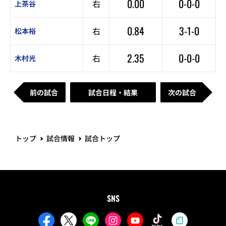
0.00
0-0-0
右
上茶谷
0.84
3-1-0
右
松本裕
2.35
0-0-0
右
木村光
前の試合
試合日程・結果
次の試合
トップ
試合情報
試合トップ
SNS