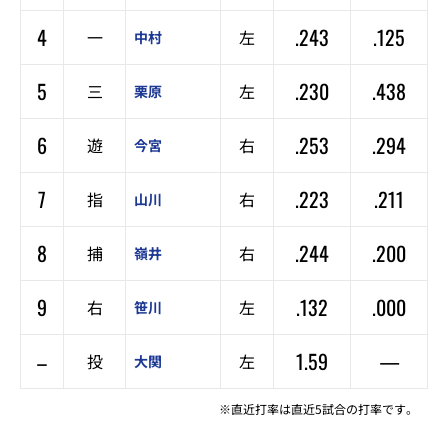
4
.243
.125
一
左
中村
5
.230
.438
三
左
栗原
6
.253
.294
遊
右
今宮
7
.223
.211
指
右
山川
8
.244
.200
捕
右
嶺井
9
.132
.000
右
左
笹川
–
1.59
—
投
左
大関
※直近打率は直近5試合の打率です。