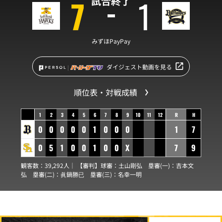
7
1
試合終了
みずほPayPay
ダイジェスト動画を見る
順位表・対戦成績
1
2
3
4
5
6
7
8
9
10
11
12
R
H
0
0
0
0
0
1
0
0
0
1
7
0
5
1
0
0
1
0
0
X
7
9
観客数：39,292人｜ 【審判】球審：
土山剛弘
塁審(一)：
吉本文
弘
塁審(二)：
眞鍋勝已
塁審(三)：
名幸一明