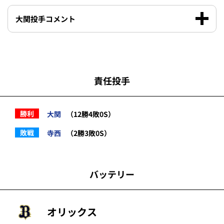
大関投手コメント
責任投手
勝利
大関
（12勝4敗0S）
敗戦
寺西
（2勝3敗0S）
バッテリー
オリックス