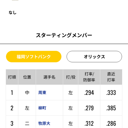
なし
スターティングメンバー
福岡ソフトバンク
オリックス
打率/
直近
打順
位置
選手名
打/投
防御率
打率
1
.294
.333
中
左
周東
2
.279
.385
左
左
柳町
3
.312
.286
二
左
牧原大