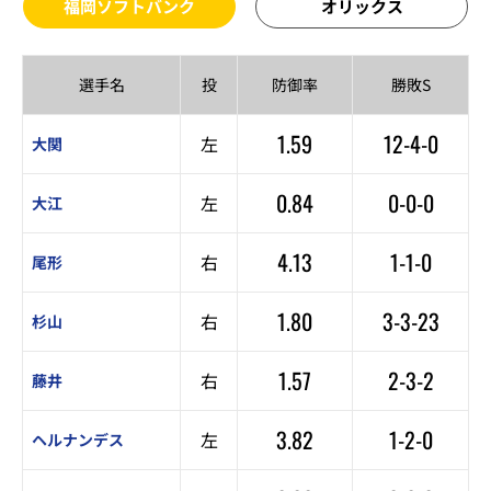
福岡ソフトバンク
オリックス
選手名
投
防御率
勝敗S
1.59
12-4-0
左
大関
0.84
0-0-0
左
大江
4.13
1-1-0
右
尾形
1.80
3-3-23
右
杉山
1.57
2-3-2
右
藤井
3.82
1-2-0
左
ヘルナンデス