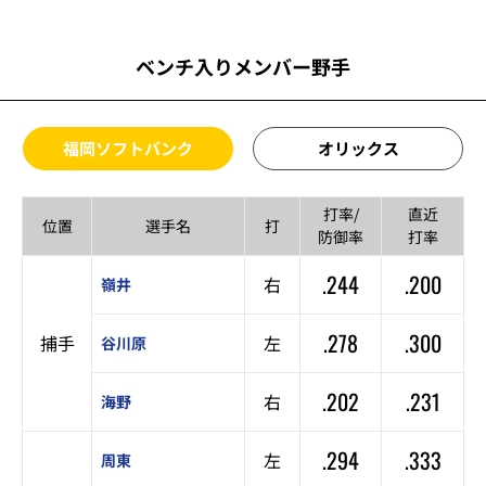
ベンチ入りメンバー野手
福岡ソフトバンク
オリックス
打率/
直近
位置
選手名
打
防御率
打率
.244
.200
右
嶺井
.278
.300
捕手
左
谷川原
.202
.231
右
海野
.294
.333
左
周東