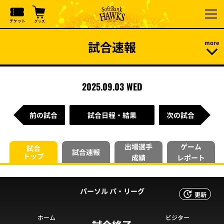
試合速報
2025.09.03 WED
前の試合
試合日程・結果
次の試合
出場選手
ゲーム
試合
試合速報
トップ
成績
レポート
パーソル パ・リーグ
更新
ホーム
ビジター