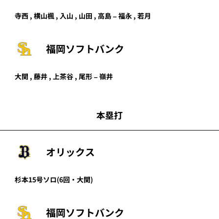
寺西
,
横山楓
,
入山
,
山田
,
高島
–
福永
,
若月
福岡ソフトバンク
大関
,
藤井
,
上茶谷
,
尾形
–
嶺井
本塁打
オリックス
杉本
15号ソロ
(6回・
大関
)
福岡ソフトバンク