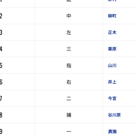
2
中
柳町
3
左
正木
4
三
栗原
5
指
山川
6
右
井上
7
二
今宮
8
捕
谷川原
9
一
廣瀨