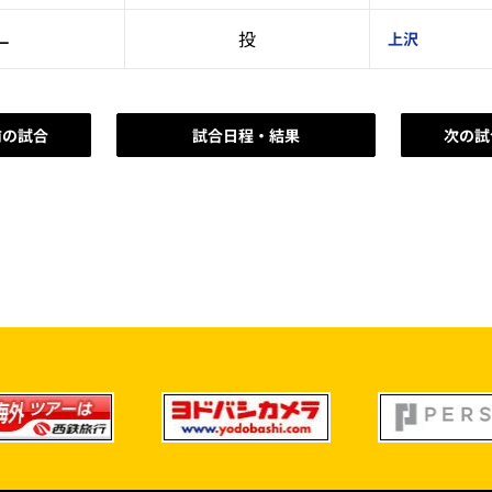
–
投
上沢
前の試合
試合日程・結果
次の試