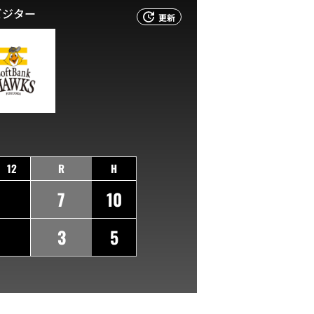
ビジター
更新
12
R
H
7
10
3
5