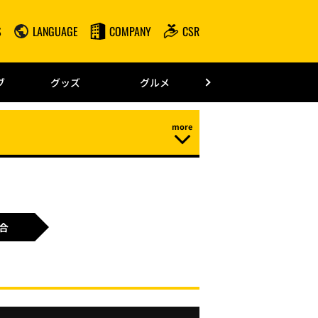
S
LANGUAGE
COMPANY
CSR
みずほPayPay
ブ
グッズ
グルメ
ドーム情報
合