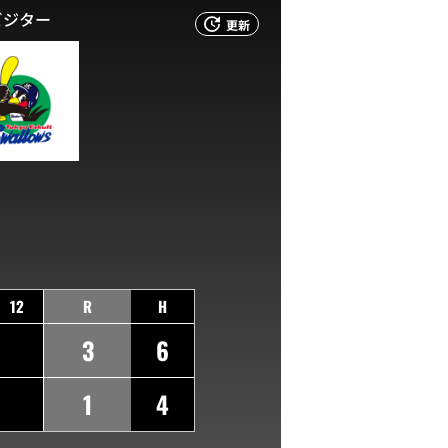
ビジター
更新
12
R
H
3
6
1
4