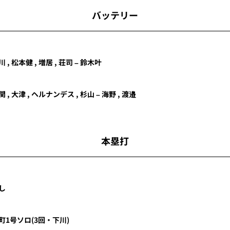
バッテリー
川 , 松本健 , 増居 , 荘司 – 鈴木叶
関
,
大津
,
ヘルナンデス
,
杉山
–
海野
,
渡邉
本塁打
し
町
1号ソロ
(3回・
下川
)