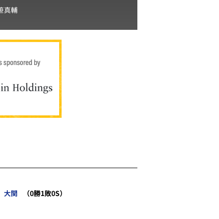
笹真輔
大関
（0勝1敗0S）