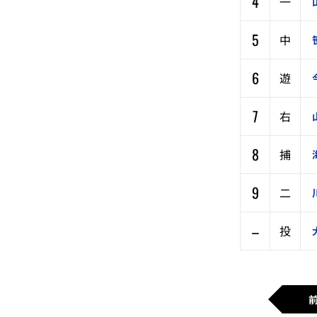
4
一
5
中
6
遊
7
右
8
捕
9
二
–
投