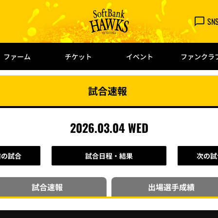
SN
ファーム
チケット
イベント
ファンクラ
試合速報
2026.03.04 WED
前の試合
試合日程・結果
次の試
試合速報
出場選手
成績