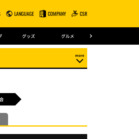
S
LANGUAGE
COMPANY
CSR
みずほPayPay
ブ
グッズ
グルメ
ドーム情報
合