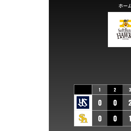
ホー
1
2
0
0
0
0