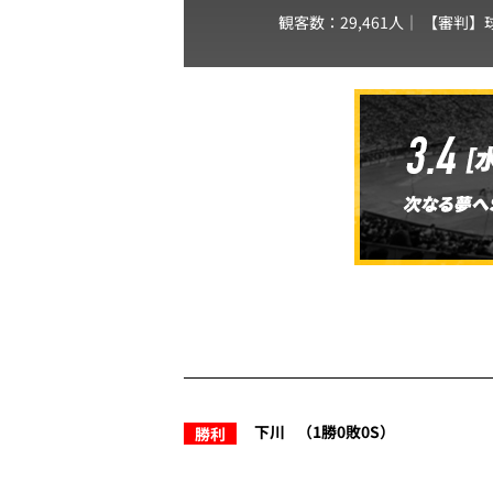
観客数：29,461人｜ 【審判】
下川
（1勝0敗0S）
勝利