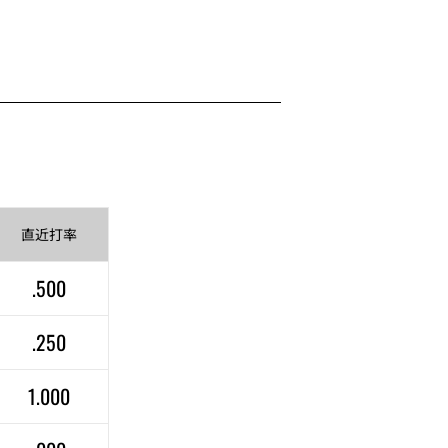
直近
打率
.500
.250
1.000