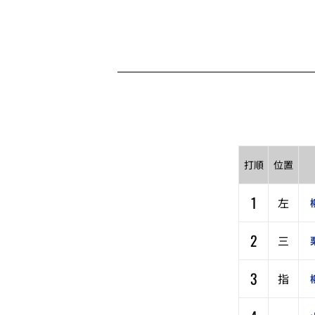
打順
位置
1
左
2
三
3
指