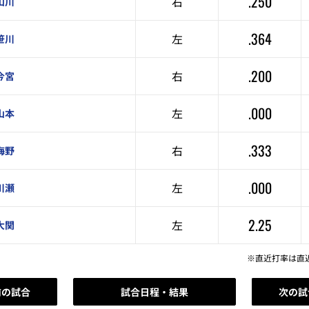
.250
右
山川
.364
左
笹川
.200
右
今宮
.000
左
山本
.333
右
海野
.000
左
川瀬
2.25
左
大関
※直近打率は直
前の試合
試合日程・結果
次の試