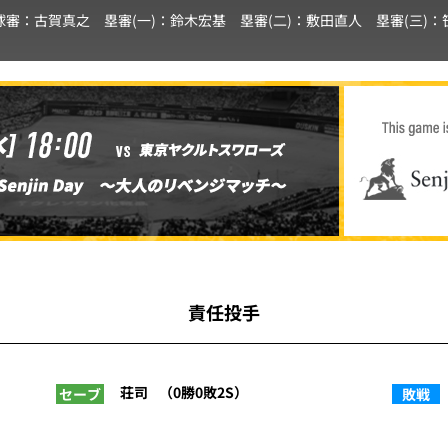
球審：
古賀真之
塁審(一)：
鈴木宏基
塁審(二)：
敷田直人
塁審(三)：
責任投手
荘司
（0勝0敗2S）
セーブ
敗戦