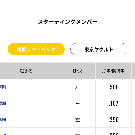
スターティングメンバー
福岡ソフトバンク
東京ヤクルト
選手名
打/投
打率/
防御率
.500
左
柳町
.167
左
栗原
.250
左
柳田