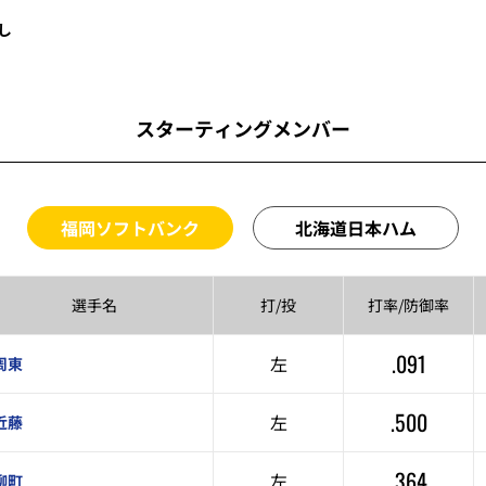
し
スターティングメンバー
福岡ソフトバンク
北海道日本ハム
選手名
打/投
打率/
防御率
.091
左
周東
.500
左
近藤
.364
左
柳町