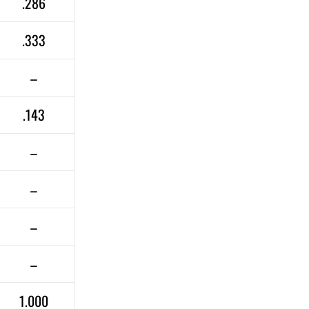
.286
.333
–
.143
–
–
–
–
1.000