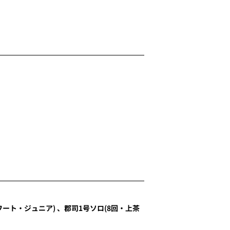
ワート・ジュニア
)
、
郡司
1号ソロ
(8回・
上茶