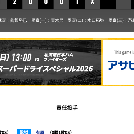
1
2
0
0
0
1
X
球審：
眞鍋勝已
塁審(一)：
青木昴
塁審(二)：
水口拓弥
塁審(三)：
芦
責任投手
敗戦
敗0S）
有原
（0勝1敗0S）