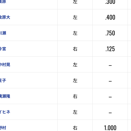
.300
左
栗原
.400
左
牧原大
.750
左
川瀬
.125
右
今宮
–
左
中村晃
–
左
庄子
–
右
廣瀬隆
–
左
イヒネ
1.000
右
野村