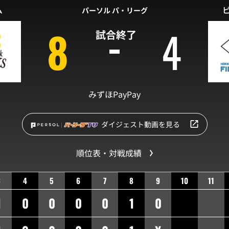
ム
パーソル パ・リーグ
8
4
試合終了
みずほPayPay
ダイジェスト動画を見る
順位表・対戦成績
3
4
5
6
7
8
9
10
11
1
0
0
0
0
1
0