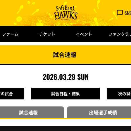
SN
ファーム
チケット
イベント
ファンクラ
試合速報
2026.03.29 SUN
前の試合
試合日程・結果
次の試
試合速報
出場選手
成績