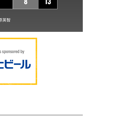
8
13
原英智