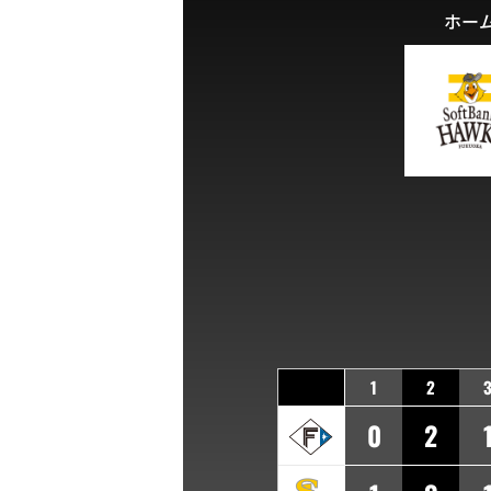
ホー
1
2
0
2