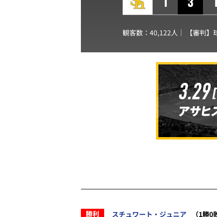
1
3
観客数：40,122人｜ 【審判】
勝利
スチュワート・ジュニア
（1勝0