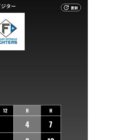
ビジター
更新
12
R
H
4
7