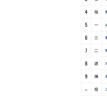
4
指
5
一
6
三
7
二
8
遊
9
捕
–
投