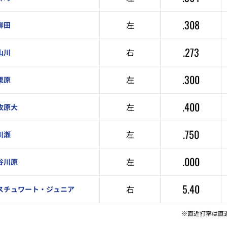
.308
左
柳田
.273
右
山川
.300
左
栗原
.400
左
牧原大
.750
左
川瀬
.000
左
谷川原
5.40
右
スチュワート・ジュニア
※直近打率は直