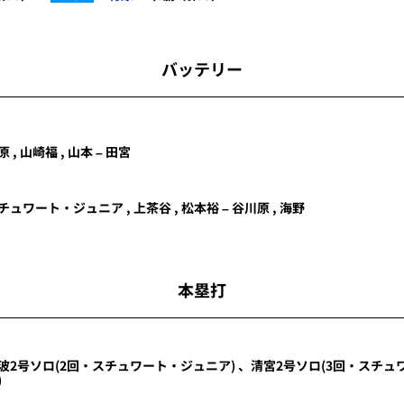
バッテリー
原
,
山崎福
,
山本
–
田宮
チュワート・ジュニア
,
上茶谷
,
松本裕
–
谷川原
,
海野
本塁打
波
2号ソロ
(2回・
スチュワート・ジュニア
)
、
清宮
2号ソロ
(3回・
スチュ
)