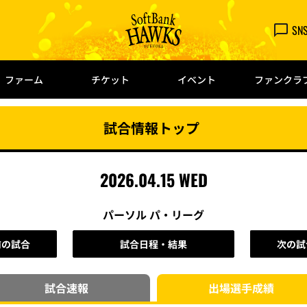
SN
ファーム
チケット
イベント
ファンクラ
試合情報トップ
2026.04.15 WED
パーソル パ・リーグ
前の試合
試合日程・結果
次の試
試合速報
出場選手
成績