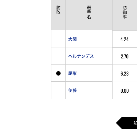
勝
選
防
敗
手
御
名
率
4.24
大関
2.70
ヘルナンデス
●
6.23
尾形
0.00
伊藤