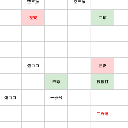
空三振
空三振
左安
四球
遊ゴロ
左安
四球
投犠打
遊ゴロ
一邪飛
二野選