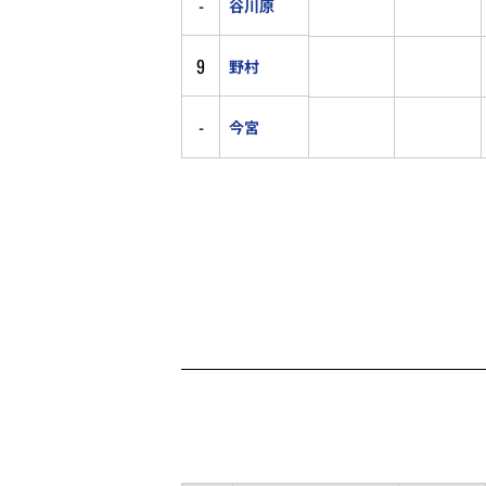
-
谷川原
9
野村
-
今宮