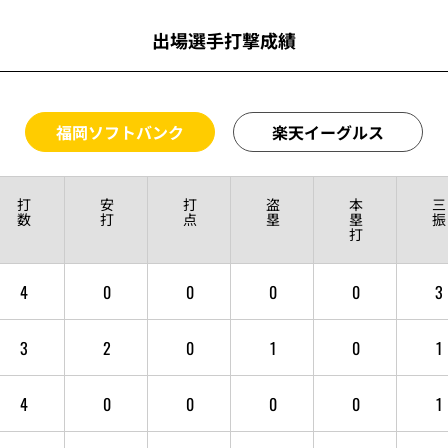
出場選手打撃成績
福岡ソフトバンク
楽天イーグルス
打
安
打
盗
本
三
数
打
点
塁
塁
振
打
4
0
0
0
0
3
3
2
0
1
0
1
4
0
0
0
0
1