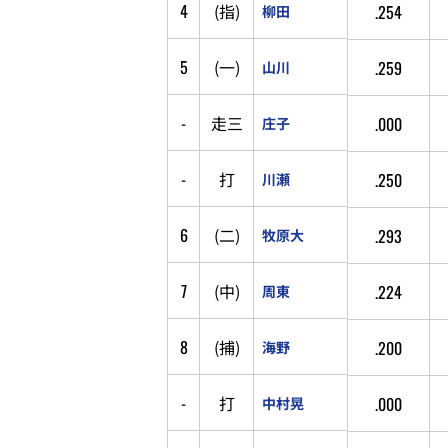
4
(
指
)
.254
柳田
5
(
一
)
.259
山川
-
走
三
.000
庄子
-
打
.250
川瀬
6
(
二
)
.293
牧原大
7
(
中
)
.224
周東
8
(
捕
)
.200
海野
-
打
.000
中村晃