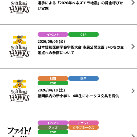
選手による「2026年ベネズエラ地震」の募金呼びか
け実施
イベント
CSR
2026/06/05 (金)
日本緩和医療学会学術大会 市民公開企画 いのちの交
差点への参画について
球団
選手
CSR
2026/04/18 (土)
福岡県内の新小学1、4年生にホークス文具を提供
イベント
チケット
グッズ
クラブホークス
CSR