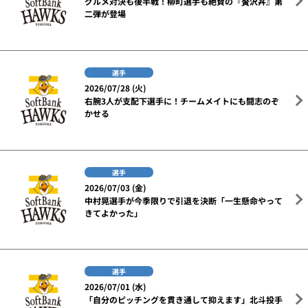
グルメ対決も後半戦！柳町選手も絶賛の『贅沢丼』第
二弾が登場
選手
2026/07/28 (火)
右腕3人が支配下選手に！チームメイトにも闘志のぞ
かせる
選手
2026/07/03 (金)
中村晃選手が今季限りで引退を決断「一生懸命やって
きてよかった」
選手
2026/07/01 (水)
「自分のピッチングを貫き通して抑えます」北斗投手