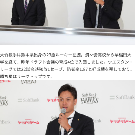
大竹投手は熊本県出身の23歳ルーキー左腕。済々黌高校から早稲田大
学を経て、昨年ドラフト会議の育成4位で入団しました。ウエスタン・
リーグでは22試合8勝0敗1セーブ、防御率1.87と好成績を残しており、
勝ち星はリーグトップです。