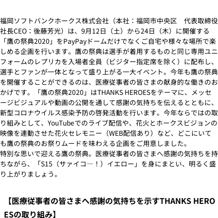
福岡ソフトバンクホークス株式会社（本社：福岡市中央区 代表取締役
社長CEO：後藤芳光）は、9月12日（土）から24日（木）に開催する
「鷹の祭典2020」をPayPayドームだけでなくご自宅や様々な場所で楽
しめる企画を行います。鷹の祭典は選手が着用するものと同じ専用ユニ
フォームのレプリカを入場者全員（ビジター指定席を除く）に配布し、
選手とファンが一体となって盛り上がる一大イベント。今年も鷹の祭典
を開催することができるのは、医療従事者の皆さまの献身的な働きのお
かげです。「鷹の祭典2020」はTHANKS HEROESをテーマに、メッセ
ージビジュアルや動画の公開を通して感謝の気持ちを伝えるとともに、
新型コロナウイルス感染予防の啓発活動を行います。今年ならではの取
り組みとして、YouTubeでのライブ配信や、花火とホークスビジョンの
映像を連動させた花火セレモニー（WEB配信あり）など、どこにいて
も鷹の祭典のお祭りムードを味わえる企画をご用意しました。
特別な思いで迎える鷹の祭典。医療従事者の皆さまへ感謝の気持ちを持
ちながら、「S15（サァイコ―！）イエロー」を身にまとい、明るく盛
り上がりましょう。
【医療従事者の皆さまへ感謝の気持ちを示すTHANKS HERO
ESの取り組み】