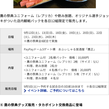
鷹の祭典ユニフォーム（レプリカ）や飲み放題、オリジナル選手ジョッ
キがついた店内観戦パックを各日12組限定で販売します。
9月12日(土)、13(日)日、18日(金)、19日(土)、20日(日)、22日
日程
(火)、23日(水)、24日(木)
※鷹の祭典全8試合で実施
場所
PayPayドーム5ゲート横 おふぃしゃる居酒屋「鷹正」
<ユニフォーム付 2名様パック> 価格：10,000円
・鷹の祭典ユニフォーム（レプリカ）2枚 （サイズ：S/L）
・料理、飲み放題 2名分
内容
<ユニフォーム付 ４名様パック> 価格：20,000円
・鷹の祭典ユニフォーム（レプリカ）５枚（サイズ：S/L）
・料理、飲み放題 ４名分
9月5日(土)～予約する試合日の3日前18:00まで ※各日12組限定
販売日程
イベント詳細、ご予約についてはこちら
⑥ 鷹の祭典グッズ販売・タカポイント交換商品に登場