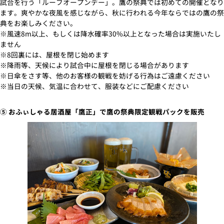
試合を行う「ルーフオープンデー」。鷹の祭典では初めての開催となり
ます。爽やかな夜風を感じながら、秋に行われる今年ならではの鷹の祭
典をお楽しみください。
※風速8m以上、もしくは降水確率30%以上となった場合は実施いたし
ません
※8回裏には、屋根を閉じ始めます
※降雨等、天候により試合中に屋根を閉じる場合があります
※日傘をさす等、他のお客様の観戦を妨げる行為はご遠慮ください
※当日の天候、気温に合わせて、服装などにご配慮ください
⑤ おふぃしゃる居酒屋「鷹正」で鷹の祭典限定観戦パックを販売