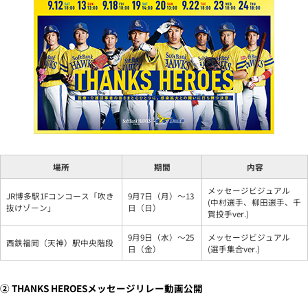
場所
期間
内容
メッセージビジュアル
JR博多駅1Fコンコース「吹き
9月7日（月）～13
(中村選手、柳田選手、千
抜けゾーン」
日（日）
賀投手ver.)
9月9日（水）～25
メッセージビジュアル
西鉄福岡（天神）駅中央階段
日（金）
(選手集合ver.)
② THANKS HEROESメッセージリレー動画公開