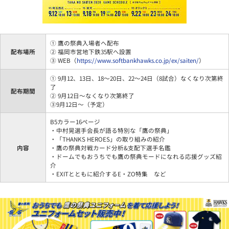
① 鷹の祭典入場者へ配布
配布場所
② 福岡市営地下鉄35駅へ設置
③ WEB（
https://www.softbankhawks.co.jp/ex/saiten/
）
① 9月12、13日、18～20日、22～24日（8試合）なくなり次第終
了
配布期間
② 9月12日～なくなり次第終了
③9月12日～（予定）
B5カラー16ページ
・中村晃選手会長が語る特別な「鷹の祭典」
・「THANKS HEROES」の取り組みの紹介
内容
・鷹の祭典対戦カード分析&支配下選手名鑑
・ドームでもおうちでも鷹の祭典モードになれる応援グッズ紹
介
・EXITとともに紹介するE・ZO特集 など