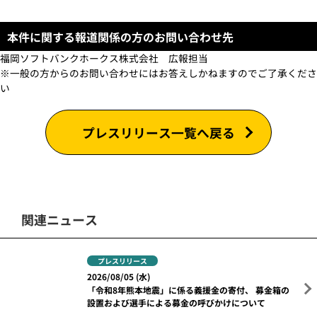
9月20日（日）
13：00
―
クラブホークススペシャ
9月22日（火・
祝）
ル
18：00
ルーフオープンデー
9月23日（水）
YouTubeライブ配信
9月24日（木）
ルーフオープンデー
※画像はすべてイメージです
※YouTubeは、Google Inc.の商標または登録商標です
※Twitterは、Twitter,Inc.の商標または登録商標です
以上
本件に関する報道関係の方のお問い合わせ先
福岡ソフトバンクホークス株式会社 広報担当
※一般の方からのお問い合わせにはお答えしかねますのでご了承くださ