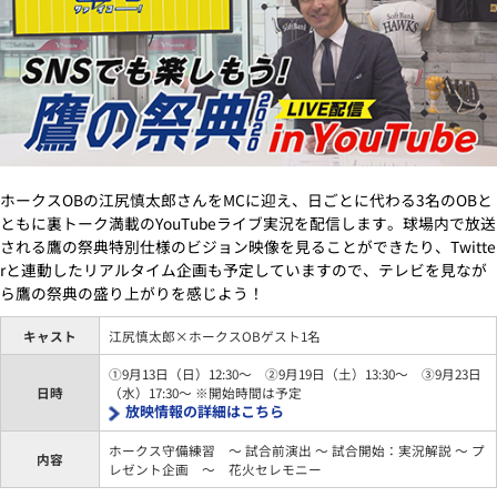
ホークスOBの江尻慎太郎さんをMCに迎え、日ごとに代わる3名のOBと
ともに裏トーク満載のYouTubeライブ実況を配信します。球場内で放送
される鷹の祭典特別仕様のビジョン映像を見ることができたり、Twitte
rと連動したリアルタイム企画も予定していますので、テレビを見なが
ら鷹の祭典の盛り上がりを感じよう！
キャスト
江尻慎太郎×ホークスOBゲスト1名
①9月13日（日）12:30～ ②9月19日（土）13:30～ ③9月23日
日時
（水）17:30～ ※開始時間は予定
放映情報の詳細はこちら
ホークス守備練習 ～ 試合前演出 ～ 試合開始：実況解説 ～ プ
内容
レゼント企画 ～ 花火セレモニー