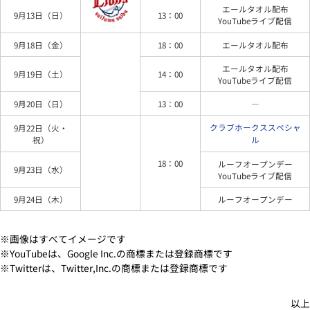
商品名
イエローソーダ/イエローサワー
価格
500円/650円
販売店舗
PayPayドームコンコース内飲食店舗（一部店舗を除く）
鷹の祭典2020日程（PayPayドーム開催 計8試合）
試合開始時
日程
対戦カード
日程限定イベント
間
9月12日（土）
18：00
エールタオル配布
エールタオル配布
9月13日（日）
13：00
YouTubeライブ配信
9月18日（金）
18：00
エールタオル配布
エールタオル配布
9月19日（土）
14：00
YouTubeライブ配信