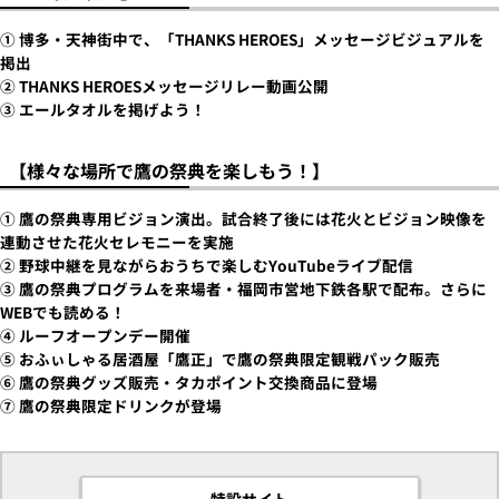
① 博多・天神街中で、「THANKS HEROES」メッセージビジュアルを
掲出
② THANKS HEROESメッセージリレー動画公開
③ エールタオルを掲げよう！
【様々な場所で鷹の祭典を楽しもう！】
① 鷹の祭典専用ビジョン演出。試合終了後には花火とビジョン映像を
連動させた花火セレモニーを実施
② 野球中継を見ながらおうちで楽しむYouTubeライブ配信
③ 鷹の祭典プログラムを来場者・福岡市営地下鉄各駅で配布。さらに
WEBでも読める！
④ ルーフオープンデー開催
⑤ おふぃしゃる居酒屋「鷹正」で鷹の祭典限定観戦パック販売
⑥ 鷹の祭典グッズ販売・タカポイント交換商品に登場
⑦ 鷹の祭典限定ドリンクが登場
特設サイト