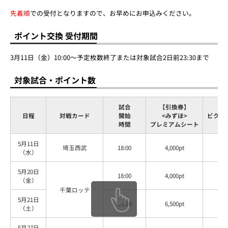
先着順
での受付となりますので、お早めにお申込みください。
ポイント交換 受付期間
3月11日（金）10:00～予定枚数終了または対象試合2日前23:30まで
対象試合・ポイント数
試合
【引換券】
【
日程
対戦カード
開始
<みずほ>
ビクト
時間
プレミアムシート
5月11日
埼玉西武
18:00
4,000pt
3,
（水）
5月20日
18:00
4,000pt
3,
（金）
千葉ロッテ
5月21日
14:00
6,500pt
5,
（土）
5月27日