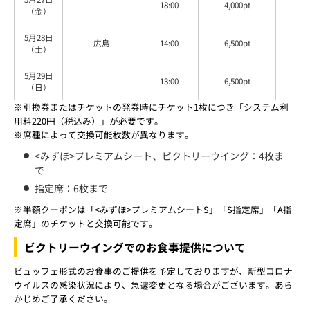
18:00
4,000pt
3,
（金）
5月28日
広島
14:00
6,500pt
5,
（土）
5月29日
13:00
6,500pt
5,
（日）
※引換券またはチケットの発券時にチケット1枚につき「システム利
用料220円（税込み）」が必要です。
※席種によって交換可能枚数が異なります。
<みずほ>プレミアムシート、ビクトリーウイング：4枚ま
で
指定席：6枚まで
※半額クーポンは「<みずほ>プレミアムシートS」「S指定席」「A指
定席」のチケットと交換可能です。
ビクトリーウイングでのお食事提供について
ビュッフェ形式のお食事のご提供を予定しておりますが、新型コロナ
ウイルスの感染状況により、急遽変更となる場合がございます。あら
かじめご了承ください。