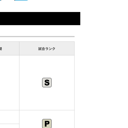
間
試合
ランク