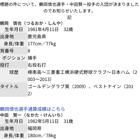
標題の件について、鶴岡慎也選手・中田賢一投手の入団が決まりました
のでお知らせいたします。
記
鶴岡 慎也（つるおか・しんや）
生年月日
1981年4月11日 32歳
出身地
鹿児島県
身長/体重
177cm／77kg
背番号
8
ポジション
捕手
投打
右投右打
球歴
樟南高～三菱重工横浜硬式野球クラブ～日本ハム（2
003～2013）
タイトル
ゴールデングラブ賞（2009）、ベストナイン（201
2）
鶴岡慎也選手通算成績はこちら
中田 賢一（なかた・けんいち）
生年月日
1982年5月11日 31歳
出身地
福岡県
身長/体重
180cm／78kg