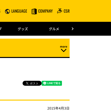
S
LANGUAGE
COMPANY
CSR
みずほPayPay
ブ
グッズ
グルメ
ドーム情報
2015年4月3日