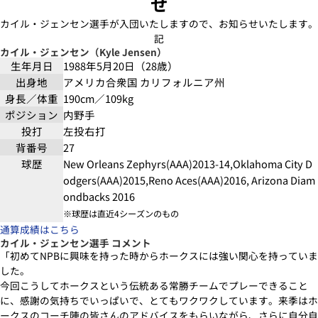
せ
カイル・ジェンセン選手が入団いたしますので、お知らせいたします。
記
カイル・ジェンセン（Kyle Jensen）
生年月日
1988年5月20日（28歳）
出身地
アメリカ合衆国 カリフォルニア州
身長／体重
190cm／109kg
ポジション
内野手
投打
左投右打
背番号
27
球歴
New Orleans Zephyrs(AAA)2013-14,Oklahoma City D
odgers(AAA)2015,Reno Aces(AAA)2016, Arizona Diam
ondbacks 2016
※球歴は直近4シーズンのもの
通算成績はこちら
カイル・ジェンセン選手 コメント
「初めてNPBに興味を持った時からホークスには強い関心を持っていま
した。
今回こうしてホークスという伝統ある常勝チームでプレーできること
に、感謝の気持ちでいっぱいで、とてもワクワクしています。来季はホ
ークスのコーチ陣の皆さんのアドバイスをもらいながら、さらに自分自