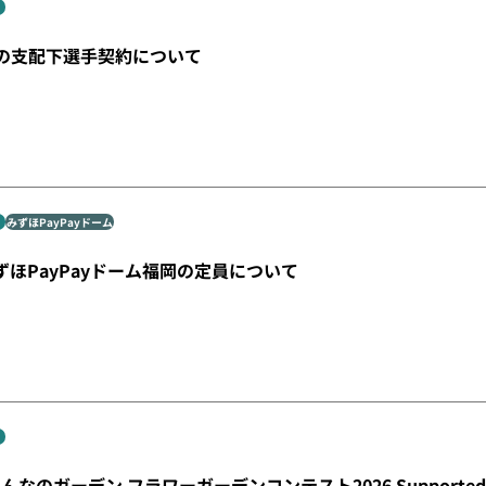
の支配下選手契約について
みずほPayPayドーム
みずほPayPayドーム福岡の定員について
なのガーデン フラワーガーデンコンテスト2026 Supporte