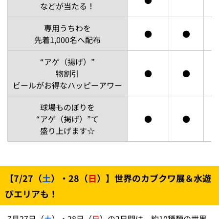
●
などが当たる！
専用うちわを
●
●
先着1,000名へ配布
“アゲ（揚げ）”
物割引
●
●
ビールがお得なハッピーアワー
球場ものぼりを
“アゲ（掲げ）”て
●
●
盛り上げます☆
【7/27（
土
）・28（
日
）】世界のカブクワ展＆水遊
びエリアも！
7月27日（
土
）・28日（
日
）の2日間は、約10種類の世界