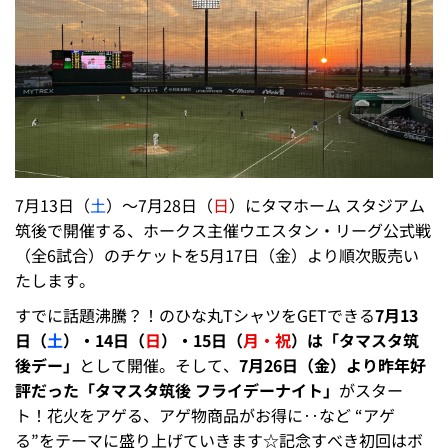
7月13日（
土
）～7月28日（
日
）にタマホーム スタジアム
筑後で開催する、ホークス主催ウエスタン・リーグ公式戦
（全6試合）のチケットを5月17日（金）より順次販売い
たします。
すでに話題沸騰？！のひな丸TシャツをGETできる
7月13
日（
土
）・14日（
日
）・15日（
月・祝
）は「タマスタ筑
後デー」
として開催。そして、
7月26日（金）より昨年好
評だった「タマスタ筑後 フライデーナイト」
がスター
ト！花火をアゲる、アゲ物商品がお得に‥など “アゲ
る”をテーマに盛り上げていきます☆記念すべき初回はボ