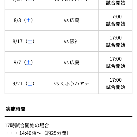
試合開始
17:00
8/3（
土
）
vs 広島
試合開始
17:00
8/17（
土
）
vs 阪神
試合開始
17:00
9/7（
土
）
vs 広島
試合開始
17:00
9/21（
土
）
vs くふうハヤテ
試合開始
実施時間
17時試合開始の場合
・・・14:40頃～（約25分間）