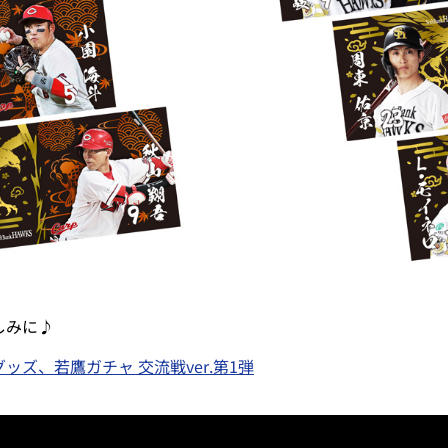
しみに♪
ズ、若鷹ガチャ 交流戦ver.第1弾